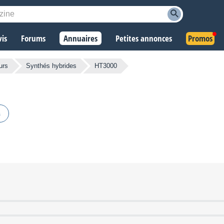
vis
Forums
Annuaires
Petites annonces
Promos
urs
Synthés hybrides
HT3000
s