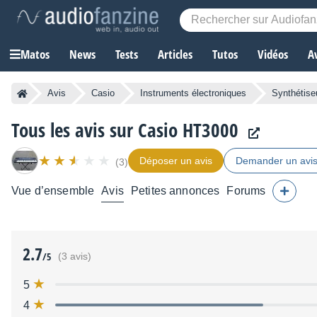
Matos
News
Tests
Articles
Tutos
Vidéos
A
Avis
Casio
Instruments électroniques
Synthétise
Tous les avis sur Casio HT3000
Déposer un avis
Demander un avi
(3)
Vue d’ensemble
Avis
Petites annonces
Forums
2.7
/5
(3 avis)
5
4