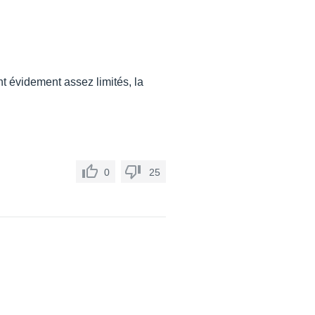
t évidement assez limités, la
0
25