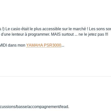
) Le casio était le plus accessible sur le marché ! Les sons son
 d'une lenteur à programmer. MAIS surtout ... ne le jetez pas !!!
n MIDI dans mon
YAMAHA PSR3000
...
rcussions/basse/accompagnement/lead.