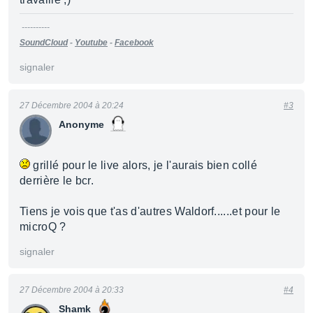
----------
SoundCloud
-
Youtube
-
Facebook
signaler
27 Décembre 2004 à 20:24
#3
Anonyme
grillé pour le live alors, je l'aurais bien collé
derrière le bcr.
Tiens je vois que t'as d'autres Waldorf......et pour le
microQ ?
signaler
27 Décembre 2004 à 20:33
#4
Shamk