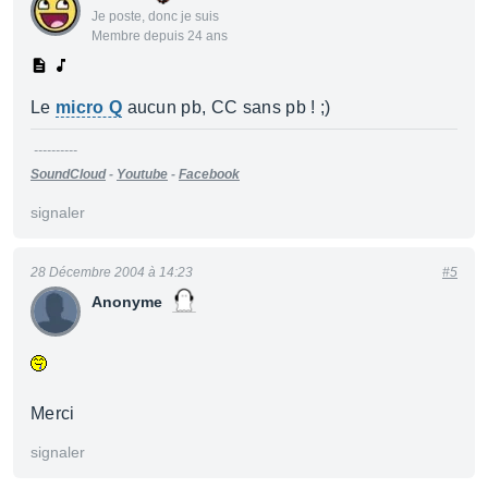
Je poste, donc je suis
Membre depuis 24 ans
Le
micro Q
aucun pb, CC sans pb ! ;)
----------
SoundCloud
-
Youtube
-
Facebook
signaler
28 Décembre 2004 à 14:23
#5
Anonyme
Merci
signaler