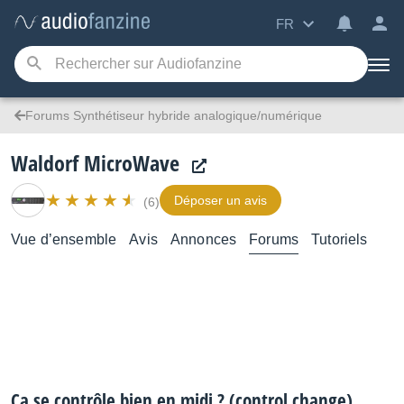
FR
Forums Synthétiseur hybride analogique/numérique
Waldorf MicroWave
Déposer un avis
(6)
Vue d’ensemble
Avis
Annonces
Forums
Tutoriels
Ca se contrôle bien en midi ? (control change)