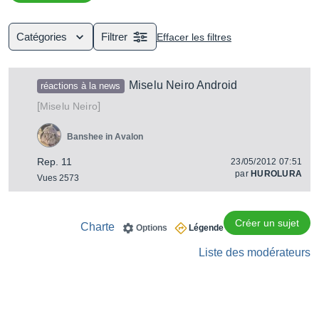
finalités très diverses : synthé, clavier arrangeurs, boîtes à
rythmes, samplers, expandeurs, etc.
Catégories
Filtrer
Effacer les filtres
Miselu Neiro Android
réactions à la news
[
]
Neiro
Miselu
Banshee in Avalon
Rep. 11
23/05/2012 07:51
par
HUROLURA
Vues 2573
Créer un sujet
Charte
Options
Légende
Liste des modérateurs