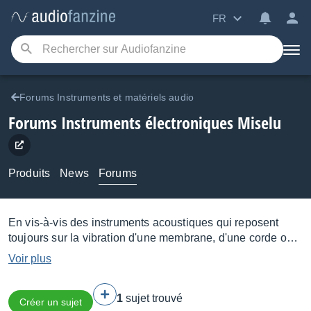
FR
Forums Instruments et matériels audio
Forums Instruments électroniques Miselu
Produits
News
Forums
En vis-à-vis des instruments acoustiques qui reposent
toujours sur la vibration d'une membrane, d'une corde ou
d'un corps, les instruments électroniques utilisent deux
Voir plus
moyens pour produire des sons mélodiques ou percussifs
: la synthèse ou l'échantillonnage. Ces principes sont
1
sujet trouvé
ensuite utilisés dans des instruments à l'ergonomie et aux
Créer un sujet