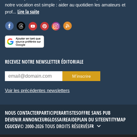
notre vocation est simple : aider au quotidien les amateurs et
Lire la suite
prof...
RECEVEZ NOTRE NEWSLETTER ÉDITORIALE
M’inscrire
Voir les précédentes newsletters
NOUS CONTACTER
PARTICIPER
ARTISTES
OFFRE SANS PUB
DEVENIR ANNONCEUR
GLOSSAIRE
AIDE
PLAN DU SITE
ENTITYMAP
CGU
CGV
© 2000-2026 TOUS DROITS RÉSERVÉS
FR