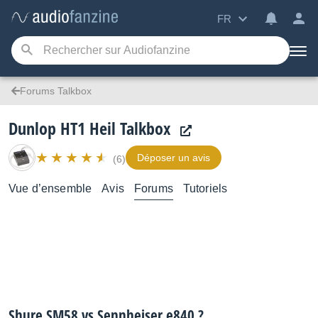
FR
Forums Talkbox
Dunlop HT1 Heil Talkbox
Déposer un avis
(6)
Vue d’ensemble
Avis
Forums
Tutoriels
Shure SM58 vs Sennheiser e840 ?