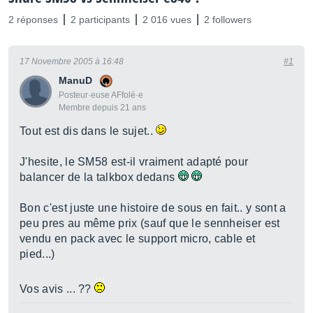
2 réponses
2 participants
2 016 vues
2 followers
17 Novembre 2005 à 16:48
#1
ManuD
Posteur·euse AFfolé·e
Membre depuis 21 ans
Tout est dis dans le sujet..
J'hesite, le SM58 est-il vraiment adapté pour
balancer de la talkbox dedans
Bon c'est juste une histoire de sous en fait.. y sont a
peu pres au même prix (sauf que le sennheiser est
vendu en pack avec le support micro, cable et
pied...)
Vos avis ... ??