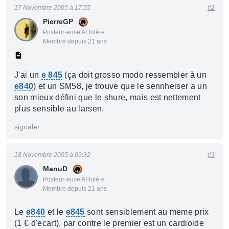
17 Novembre 2005 à 17:55
#2
PierreGP
Posteur·euse AFfolé·e
Membre depuis 21 ans
J'ai un
e 845
(ça doit grosso modo ressembler à un
e840
) et un SM58, je trouve que le sennheiser a un
son mieux défini que le shure, mais est nettement
plus sensible au larsen.
signaler
18 Novembre 2005 à 09:32
#3
ManuD
Posteur·euse AFfolé·e
Membre depuis 21 ans
Le
e840
et le
e845
sont sensiblement au meme prix
(1 € d'ecart), par contre le premier est un cardioide