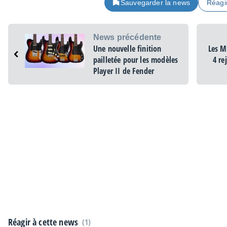
Sauvegarder la news
Réagi
News précédente
Une nouvelle finition
Les Mi
pailletée pour les modèles
4 re
Player II de Fender
Réagir à cette news
(1)