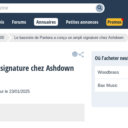
vis
Forums
Annuaires
Petites annonces
Promos
800
Le bassiste de Pantera a conçu un ampli signature chez Ashdown
Où l’acheter neu
i signature chez Ashdown
Woodbrass
Bax Music
our le 23/01/2025