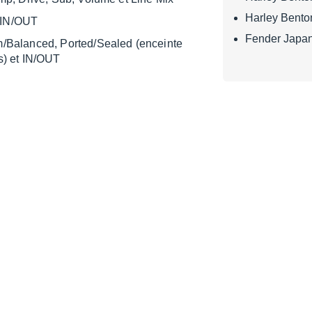
Harley Bento
 IN/OUT
Fender Japan
im/Balan­ced, Ported/Sealed (enceinte
s) et IN/OUT