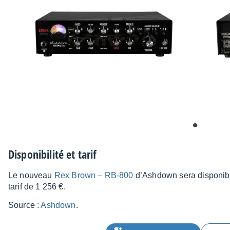
Dispo­ni­bi­lité et tarif
Le nouveau
Rex Brown – RB-800
d’Ash­down sera dispo­nib
tarif de 1 256 €.
Source :
Ashdown
.