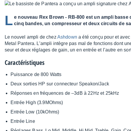
L
e nouveau Rex Brown - RB-800 est un ampli basse d
cinq bandes, un compresseur et deux circuits de sa
Le nouvel ampli de chez
Ashdown
a été conçu pour et avec
Metal Pantera. L’am­pli intègre pas mal de fonc­tions dont un
seur et deux réglages de gain, un en entrée et l’autre en sort
Carac­té­ris­tiques
Puis­sance de 800 Watts
Deux sorties HP sur connec­teur Spea­kon/Jack
Réponses en fréquences de –3dB à 22Hz et 25kHz
Entrée High (3.9MOhms)
Entrée Low (10kOhms)
Entrée Line
Réglages Bass, Lo Mid, Middle, Hi Mid, Treble, Gain, Co