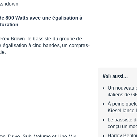
e 800 Watts avec une égalisation à
turation.
 Rex Brown, le bassiste du groupe de
e égali­sa­tion à cinq bandes, un compres­
ie.
Voir aussi...
Un nouveau p
italiens de 
À peine quel
Kiesel lance 
Le bassiste d
conçu un mod
Harley Bento
mp, Drive, Sub, Volume et Line Mix