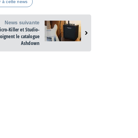
r à cette news
News suivante
cro-Killer et Studio-
joignent le catalogue
Ashdown