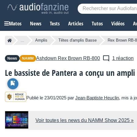
Matos
News
Tests
Articles
Tutos
Vidéos
A
...
Amplis
Têtes d'amplis Basse
Rex Brown RB-
Ashdown
Rex Brown RB-800
1 réaction
News
NAMM
Le bassiste de Pantera a conçu un ampl
Publié le 23/01/2025 par
Jean-Baptiste Heuclin
, mis à j
Voir toutes les news du NAMM Show 2025 »