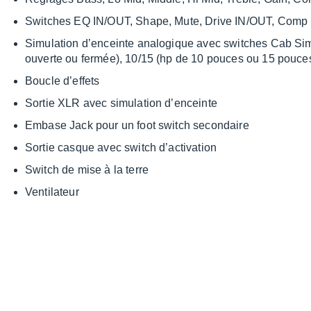
Switches EQ IN/OUT, Shape, Mute, Drive IN/OUT, Comp
Simu­la­tion d’en­ceinte analo­gique avec switches Cab S
ouverte ou fermée), 10/15 (hp de 10 pouces ou 15 pouce
Boucle d’ef­fets
Sortie XLR avec simu­la­tion d’en­ceinte
Embase Jack pour un foot switch secon­daire
Sortie casque avec switch d’ac­ti­va­tion
Switch de mise à la terre
Venti­la­teur