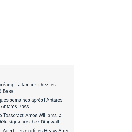
réampli à lampes chez les
GR Bass
ques semaines après l'Antares,
l'Antares Bass
e Tesseract, Amos Williams, a
èle signature chez Dingwall
n Aged : les modèles Heavy Aged