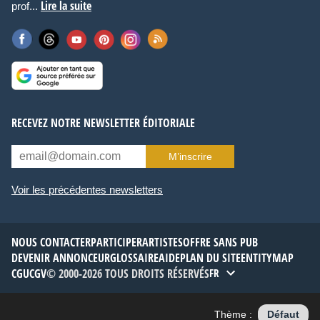
Lire la suite
prof...
RECEVEZ NOTRE NEWSLETTER ÉDITORIALE
M’inscrire
Voir les précédentes newsletters
NOUS CONTACTER
PARTICIPER
ARTISTES
OFFRE SANS PUB
DEVENIR ANNONCEUR
GLOSSAIRE
AIDE
PLAN DU SITE
ENTITYMAP
CGU
CGV
© 2000-2026 TOUS DROITS RÉSERVÉS
FR
Thème :
Défaut