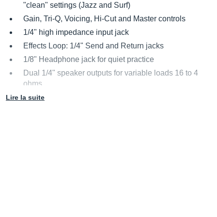
"clean" settings (Jazz and Surf)
Gain, Tri-Q, Voicing, Hi-Cut and Master controls
1/4" high impedance input jack
Effects Loop: 1/4" Send and Return jacks
1/8" Headphone jack for quiet practice
Dual 1/4" speaker outputs for variable loads 16 to 4
ohms
Standard IEC power cable (non locking)
Lire la suite
Universal power supply -- take it anywhere in the world
without need for transformers or switches
Ultra compact (roughly the size of a double wide
effects pedal)
8 3/8"W x 3 1/8"H x 5 1/2"D
2 Pounds