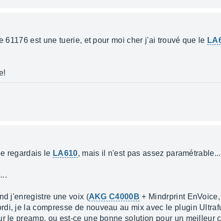
e 61176 est une tuerie, et pour moi cher j'ai trouvé que le
LA
e!
Je regardais le
LA610
, mais il n'est pas assez paramétrable...
..
nd j'enregistre une voix (
AKG C4000B
+ Mindrprint EnVoice, 
di, je la compresse de nouveau au mix avec le plugin Ultrafu
r le preamp, ou est-ce une bonne solution pour un meilleur c