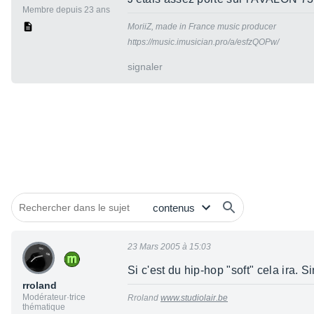
Membre depuis 23 ans
MoriiZ, made in France music producer
https://music.imusician.pro/a/esfzQOPw/
signaler
23 Mars 2005 à 15:03
Si c'est du hip-hop "soft" cela ira.
rroland
Modérateur·trice
Rroland
www.studiolair.be
thématique