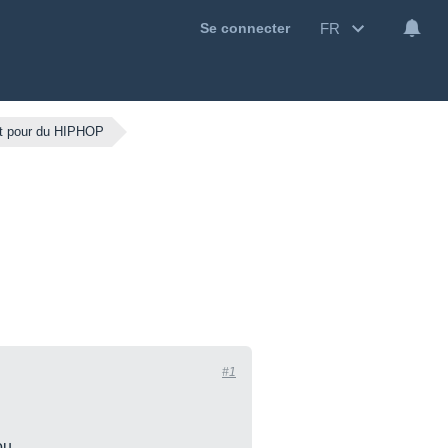
FR
Se connecter
ut pour du HIPHOP
#1
u...