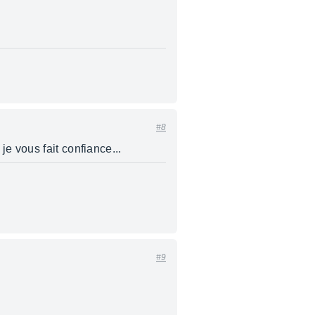
#8
e vous fait confiance...
#9