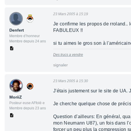
23 Mars 2005 à 15:19
Je confirme les propos de rroland.. l
Denfert
FABULEUX !!
Membre d’honneur
Membre depuis 24 ans
si tu aimes le gros son à l'américain
Des trucs a vendre
signaler
23 Mars 2005 à 15:30
J'étais justement sur le site de UA. 
MoriiZ
Posteur·euse AFfolé·e
Je cherche quelque chose de précis.
Membre depuis 23 ans
Question d'ailleurs: En général, qua
mon Neumann U87), un fois dans l'or
forcer un peu plus la compression su