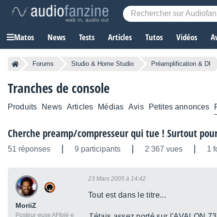
Matos
News
Tests
Articles
Tutos
Vidéos
A
Forums
Studio & Home Studio
Préamplification & DI
Tranches de console
Produits
News
Articles
Médias
Avis
Petites annonces
Cherche preamp/compresseur qui tue ! Surtout pou
51 réponses
9 participants
2 367 vues
1 f
23 Mars 2005 à 14:42
Tout est dans le titre...
MoriiZ
Posteur·euse AFfolé·e
J'étais assez porté sur l'AVALON 7