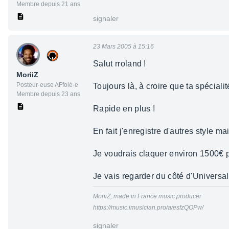
Membre depuis 21 ans
signaler
23 Mars 2005 à 15:16
Salut rroland !
MoriiZ
Posteur·euse AFfolé·e
Toujours là, à croire que ta spécial
Membre depuis 23 ans
Rapide en plus !
En fait j'enregistre d'autres style m
Je voudrais claquer environ 1500€ 
Je vais regarder du côté d'Universa
MoriiZ, made in France music producer
https://music.imusician.pro/a/esfzQOPw/
signaler