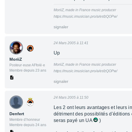
MoriiZ, made in France music producer
https://music.imusician.pro/a/esfzQOPw/
signaler
24 Mars 2005 à 11:41
Up
MoriiZ
MoriiZ, made in France music producer
Posteur·euse AFfolé·e
Membre depuis 23 ans
https://music.imusician.pro/a/esfzQOPw/
signaler
24 Mars 2005 à 11:50
Les 2 ont leurs avantages et leurs i
Denfert
détriment des possiblités d'éditions
Membre d’honneur
seras payé un UA
)
Membre depuis 24 ans