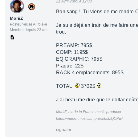
21 Avril 2005 à 12:00
Bon sang !! Tu viens de me rendr
MoriiZ
Posteur·euse AFfolé·e
Je suis déjà en train de me faire 
Membre depuis 23 ans
trou.
PREAMP: 795$
COMP: 1195$
EQ GRAPHIC: 795$
Plaque: 22$
RACK 4 emplacements: 895$
TOTAL:
3702$
J'ai beau me dire que le dollar coû
MoriiZ, made in France music producer
https://music.imusician.pro/a/esfzQOPw/
signaler