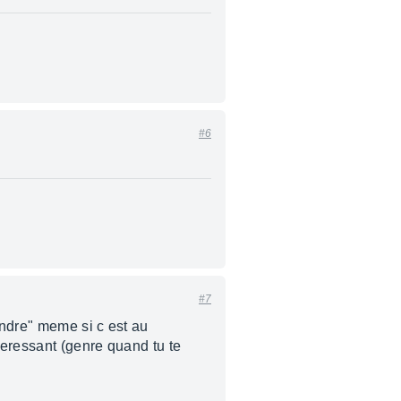
#6
#7
endre" meme si c est au
teressant (genre quand tu te