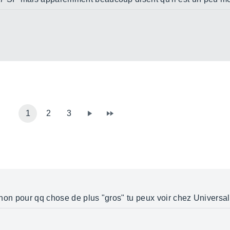
1
2
3
 Sinon pour qq chose de plus "gros" tu peux voir chez Universa