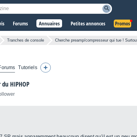
vis
Forums
Annuaires
Petites annonces
Promos
Tranches de console
Cherche preamp/compresseur qui tue ! Surto
Forums
Tutoriels
r du HIPHOP
ollower
37 SP mais apparemment beaucoup disent qu'il est un peu mo