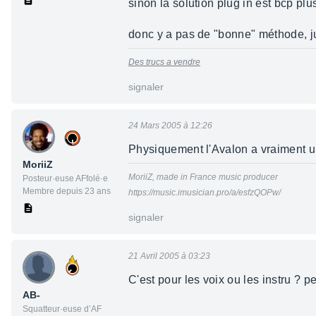
sinon la solution plug in est bcp plu
donc y a pas de "bonne" méthode, j
Des trucs a vendre
signaler
24 Mars 2005 à 12:26
Physiquement l'Avalon a vraiment une
MoriiZ
MoriiZ, made in France music producer
Posteur·euse AFfolé·e
Membre depuis 23 ans
https://music.imusician.pro/a/esfzQOPw/
signaler
21 Avril 2005 à 03:23
C'est pour les voix ou les instru ? 
AB-
Squatteur·euse d’AF