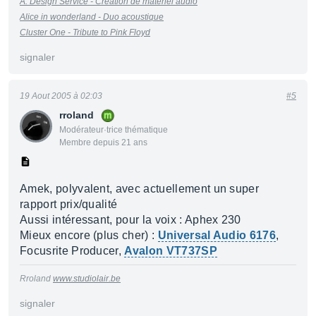
A. Design Service - Création de matériel audio
Alice in wonderland - Duo acoustique
Cluster One - Tribute to Pink Floyd
signaler
19 Aout 2005 à 02:03
#5
rroland
Modérateur·trice thématique
Membre depuis 21 ans
Amek, polyvalent, avec actuellement un super
rapport prix/qualité
Aussi intéressant, pour la voix : Aphex 230
Mieux encore (plus cher) :
Universal Audio 6176
,
Focusrite Producer,
Avalon VT737SP
Rroland
www.studiolair.be
signaler