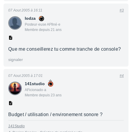
07 Aout 2005 à 16:11
#3
lodza
Posteur·euse AFfiné·e
Membre depuis 21 ans
Que me conseillerez tu comme tranche de console?
signaler
07 Aout 2005 à 17:01
#4
141studio
AFicionado·a
Membre depuis 23 ans
Budget / utilisation / environement sonore ?
141Studio