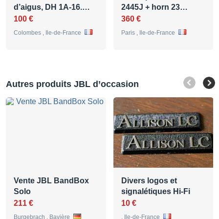
d’aigus, DH 1A-16.…
2445J + horn 23…
100 €
360 €
Colombes , Ile-de-France
Paris , Ile-de-France
Autres produits JBL d’occasion
Vente JBL BandBox
Divers logos et
Solo
signalétiques Hi-Fi
211 €
10 €
Burgebrach , Bavière
, Ile-de-France