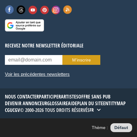
RECEVEZ NOTRE NEWSLETTER ÉDITORIALE
M’inscrire
Voir les précédentes newsletters
NOUS CONTACTER
PARTICIPER
ARTISTES
OFFRE SANS PUB
DEVENIR ANNONCEUR
GLOSSAIRE
AIDE
PLAN DU SITE
ENTITYMAP
CGU
CGV
© 2000-2026 TOUS DROITS RÉSERVÉS
FR
Thème :
Défaut