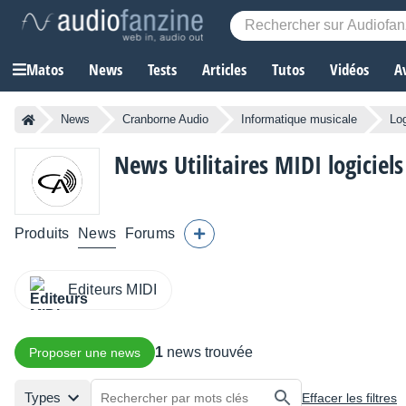
Matos
News
Tests
Articles
Tutos
Vidéos
A
News
Cranborne Audio
Informatique musicale
Lo
News Utilitaires MIDI logiciel
Produits
News
Forums
Editeurs MIDI
1
news trouvée
Proposer une news
Types
Effacer les filtres