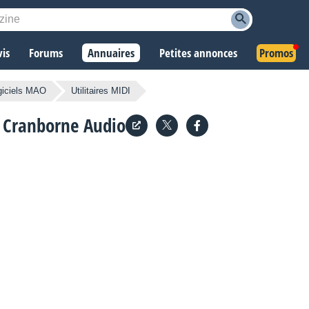
vis
Forums
Annuaires
Petites annonces
Promos
giciels MAO
Utilitaires MIDI
s Cranborne Audio