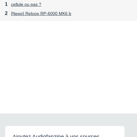
cellule ou pas ?
[News] Reloop RP-6000 MK6 b
Ajoutez Audiofanzine à vos sources