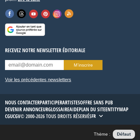
RECEVEZ NOTRE NEWSLETTER ÉDITORIALE
M’inscrire
Voir les précédentes newsletters
NOUS CONTACTER
PARTICIPER
ARTISTES
OFFRE SANS PUB
DEVENIR ANNONCEUR
GLOSSAIRE
AIDE
PLAN DU SITE
ENTITYMAP
CGU
CGV
© 2000-2026 TOUS DROITS RÉSERVÉS
FR
Thème :
Défaut