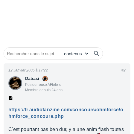
12 Janvier 2005 à 17:22
#2
Dabasi
Posteur·euse AFfolé·e
Membre depuis 24 ans
https://fr.audiofanzine.com/concours/ohmforce/o
hmforce_concours.php
C'est pourtant pas ben dur, y a une anim flash toutes