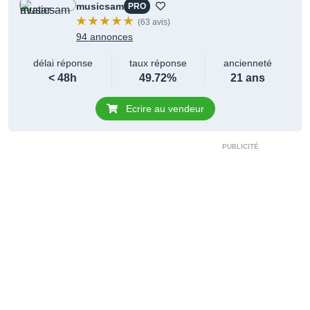
musicsam
PRO
(63 avis)
94 annonces
délai réponse
taux réponse
ancienneté
< 48h
49.72%
21 ans
Ecrire au vendeur