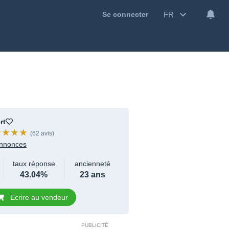
FR
Se connecter
rt
(62 avis)
nnonces
taux réponse
ancienneté
43.04%
23 ans
Ecrire au vendeur