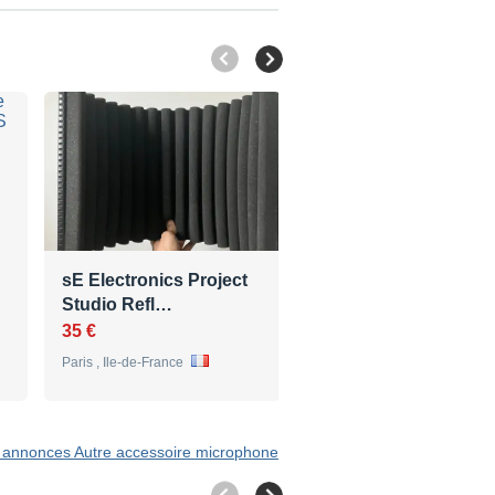
sE Electronics Project
Vends Écran
Studio Refl…
acoustique /
absorbeur…
35 €
50 €
Paris , Ile-de-France
Soulitré , Pays de la Loire
3 annonces Autre accessoire microphone