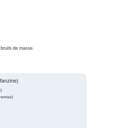
s bruits de masse.
fanzine)
t)
remise)