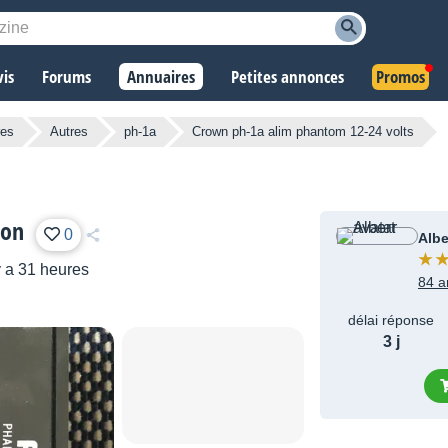
vis
Forums
Annuaires
Petites annonces
Promos
res
Autres
ph-1a
Crown ph-1a alim phantom 12-24 volts
ion
0
Albe
y a 31 heures
84 a
délai réponse
3 j