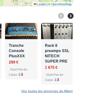
Leaflet
|
©
OpenStreetMap
Monarch
MCL 2020
Dual
compressor
Tranche
Rack 8
Console
preamps SSL
52 €
PlusXXX
NITECH
, Nord-Pas-de-
SUPER PRE
299 €
Calais
1 675 €
, Nord-Pas-de-
Calais
, Nord-Pas-de-
Calais
Voir toutes les annonces de Albert