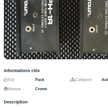
Informations clés
État
Pack
Catégorie
Aut
Marque
Crown
Description