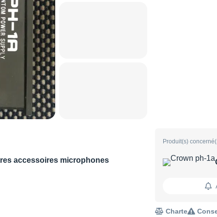
Produit(s) concerné(
res accessoires microphones
Charte
Conse