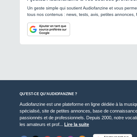
Un geste simple qui soutient Audiofanzine et vous permet
tous nos contenus : news, tests, avis, petites annonces, 
QU’EST-CE QU’AUDIOFANZINE ?
Audiofanzine est une plateforme en ligne dédiée à la musique
spécialisé, site de petites annonces, base de connaissan
passionnés et de professionnels. Depuis 2000, notre vocatio
les amateurs et prof...
Lire la suite