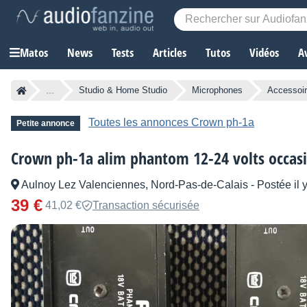
Matos
News
Tests
Articles
Tutos
Vidéos
A
...
Studio & Home Studio
Microphones
Accessoi
Toutes les annonces Crown ph-1a
Petite annonce
Crown ph-1a alim phantom 12-24 volts occas
Aulnoy Lez Valenciennes, Nord-Pas-de-Calais
-
Postée il 
39 €
41,02 €
Transaction sécurisée