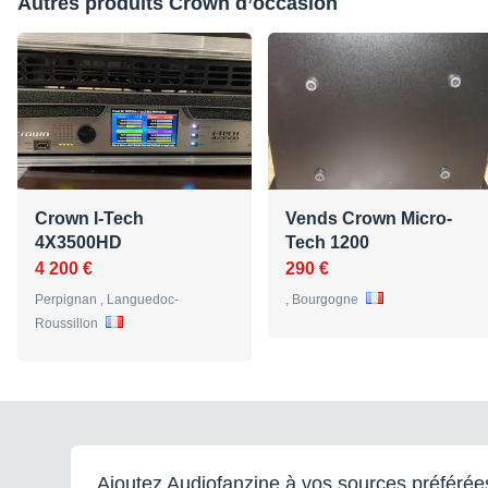
Autres produits Crown d’occasion
Crown I-Tech
Vends Crown Micro-
4X3500HD
Tech 1200
4 200 €
290 €
Perpignan , Languedoc-
, Bourgogne
Roussillon
Ajoutez Audiofanzine à vos sources préférée