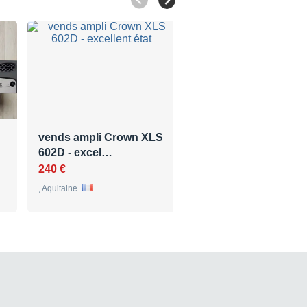
vends ampli Crown XLS
Crown CE1000 Bon E
602D - excel…
350 €
240 €
Paris , Ile-de-France
, Aquitaine