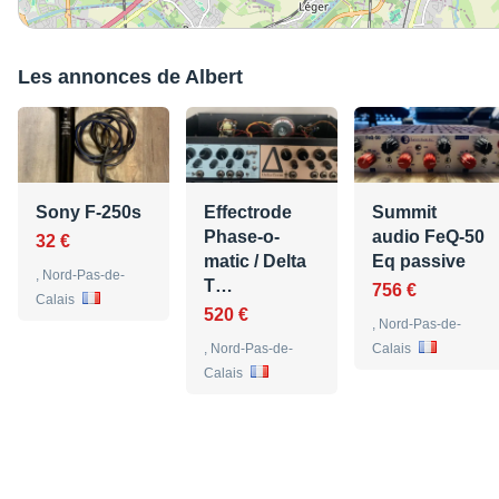
Les annonces de Albert
Sony F-250s
Effectrode
Summit
Phase-o-
audio FeQ-50
32 €
matic / Delta
Eq passive
, Nord-Pas-de-
T…
756 €
Calais
520 €
, Nord-Pas-de-
, Nord-Pas-de-
Calais
Calais