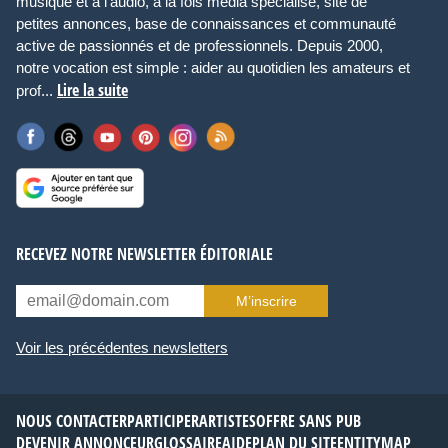
musique et à l’audio, à la fois média spécialisé, site de
petites annonces, base de connaissances et communauté
active de passionnés et de professionnels. Depuis 2000,
notre vocation est simple : aider au quotidien les amateurs et
Lire la suite
prof...
RECEVEZ NOTRE NEWSLETTER ÉDITORIALE
M’inscrire
Voir les précédentes newsletters
NOUS CONTACTER
PARTICIPER
ARTISTES
OFFRE SANS PUB
DEVENIR ANNONCEUR
GLOSSAIRE
AIDE
PLAN DU SITE
ENTITYMAP