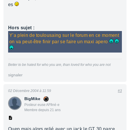
es
Hors sujet :
Y'a plein de toulousaing sur le forum en ce moment
on va peut-être finir par se faire un maxi apero
Better to be hated for who you are, than loved for who you are not
signaler
02 Décembre 2004 à 11:59
#3
BigMike
Posteur·euse AFfiné·e
Membre depuis 21 ans
Ouep mais alors relié avec un jack le GT 30 parce