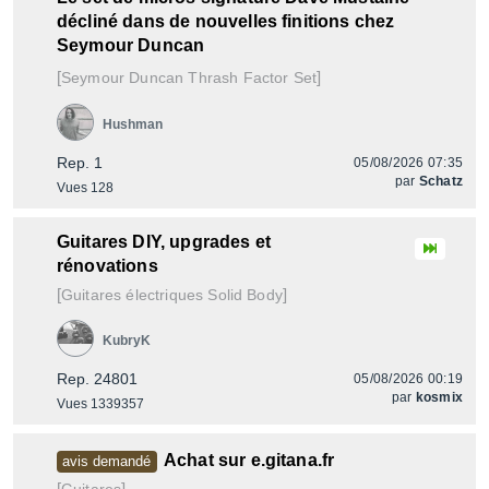
décliné dans de nouvelles finitions chez
Seymour Duncan
[
]
Thrash Factor Set
Seymour Duncan
Hushman
Rep. 1
05/08/2026 07:35
par
Schatz
Vues 128
Guitares DIY, upgrades et
rénovations
[
]
Guitares électriques Solid Body
KubryK
Rep. 24801
05/08/2026 00:19
par
kosmix
Vues 1339357
Achat sur e.gitana.fr
avis demandé
[
]