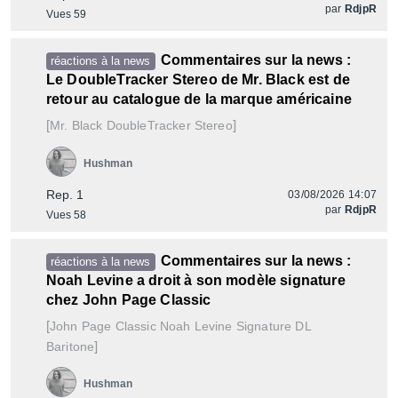
par
RdjpR
Vues 59
Commentaires sur la news :
réactions à la news
Le DoubleTracker Stereo de Mr. Black est de
retour au catalogue de la marque américaine
[
]
DoubleTracker Stereo
Mr. Black
Hushman
Rep. 1
03/08/2026 14:07
par
RdjpR
Vues 58
Commentaires sur la news :
réactions à la news
Noah Levine a droit à son modèle signature
chez John Page Classic
[
Noah Levine Signature DL
John Page Classic
]
Baritone
Hushman