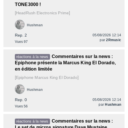
TONE3000 !
[
]
Prime
HeadRush Electronics
Hushman
Rep. 2
05/08/2026 12:14
par
2Rmusic
Vues 97
Commentaires sur la news :
réactions à la news
Epiphone présente la Marcus King El Dorado,
en édition limitée
[
]
Marcus King El Dorado
Epiphone
Hushman
Rep. 0
05/08/2026 12:14
par
Hushman
Vues 56
Commentaires sur la news :
réactions à la news
Le set de micros signature Dave Mustaine