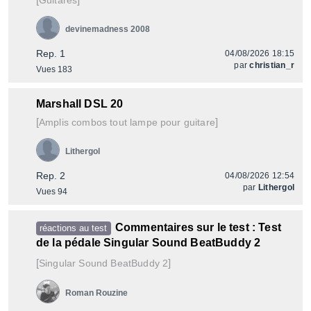
Guitares
devinemadness 2008
Rep. 1
04/08/2026 18:15
par
christian_r
Vues 183
Marshall DSL 20
[
]
Amplis combos tout lampe pour guitare
Lithergol
Rep. 2
04/08/2026 12:54
par
Lithergol
Vues 94
Commentaires sur le test : Test
réactions au test
de la pédale Singular Sound BeatBuddy 2
[
]
BeatBuddy 2
Singular Sound
Roman Rouzine