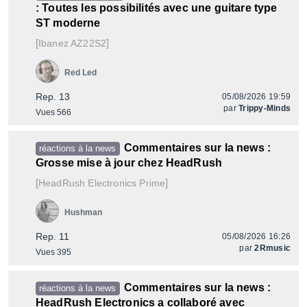
: Toutes les possibilités avec une guitare type
ST moderne
[
]
AZ22S2
Ibanez
Red Led
Rep. 13
05/08/2026 19:59
par
Trippy-Minds
Vues 566
Commentaires sur la news :
réactions à la news
Grosse mise à jour chez HeadRush
[
]
Prime
HeadRush Electronics
Hushman
Rep. 11
05/08/2026 16:26
par
2Rmusic
Vues 395
Commentaires sur la news :
réactions à la news
HeadRush Electronics a collaboré avec