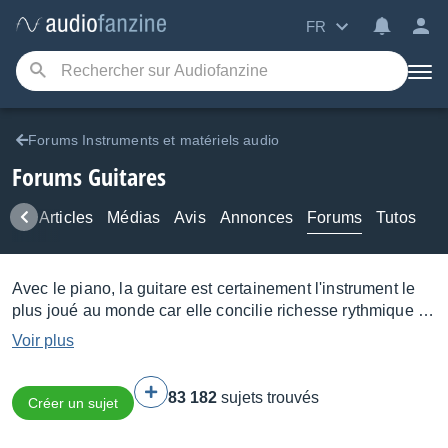
FR
Forums Instruments et matériels audio
Forums Guitares
ews
Articles
Médias
Avis
Annonces
Forums
Tutos
Avec le piano, la guitare est certainement l'instrument le
plus joué au monde car elle concilie richesse rythmique et
harmonique tout en restant relativement abordable… et
Voir plus
transportable.
Acoustique
,
électrique
ou
électro-
acoustique
, elle se compose d'un manche fretté et d'une
83 182
sujets trouvés
caisse (ou d'une table) de résonance, sur lesquels sont
Créer un sujet
tendues 6 à 12 cordes qu'on pince pour produire du son.