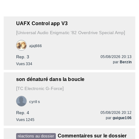
UAFX Control app V3
[
]
Enigmatic '82 Overdrive Special Amp
Universal Audio
ajaj666
Rep. 3
05/08/2026 20:13
par
Berzin
Vues 334
son dénaturé dans la boucle
[
]
G-Force
TC Electronic
cyril s
Rep. 4
05/08/2026 20:12
par
guigue106
Vues 1245
Commentaires sur le dossier
réactions au dossier