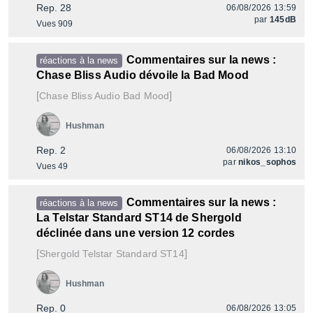
Rep. 28
06/08/2026 13:59
par
145dB
Vues 909
Commentaires sur la news :
réactions à la news
Chase Bliss Audio dévoile la Bad Mood
[
]
Bad Mood
Chase Bliss Audio
Hushman
Rep. 2
06/08/2026 13:10
par
nikos_sophos
Vues 49
Commentaires sur la news :
réactions à la news
La Telstar Standard ST14 de Shergold
déclinée dans une version 12 cordes
[
]
Telstar Standard ST14
Shergold
Hushman
Rep. 0
06/08/2026 13:05