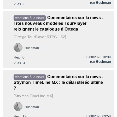
par
Hushman
Vues 36
Commentaires sur la news :
réactions à la news
Trois nouveaux modèles TourPlayer
rejoignent le catalogue d'Ortega
[
]
TourPlayer RTPG-LS2
Ortega
Hushman
Rep. 0
06/08/2026 10:39
par
Hushman
Vues 34
Commentaires sur la news :
réactions à la news
Strymon TimeLine MX : le délai stéréo ultime
?
[
]
TimeLine MX
Strymon
Hushman
Rep. 19
06/08/2026 09:58