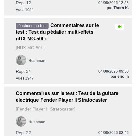
Rep. 12
04/08/2026 12:53
par
Thorn K.
Vues 1054
Commentaires sur le
réactions au test
test : Test du pédalier multi-effets
nUX MG-50Li
[
]
MG-50Li
NUX
Hushman
Rep. 34
04/08/2026 09:50
par
eric_h
Vues 1947
Commentaires sur le test : Test de la guitare
électrique Fender Player II Stratocaster
[
]
Player II Stratocaster
Fender
Hushman
Rep. 22
04/08/2026 02:46