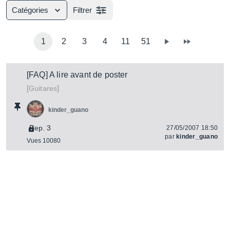
Catégories
Filtrer
1
2
3
4
11
51
[FAQ] A lire avant de poster
[
]
Guitares
kinder_guano
Rep. 3
27/05/2007 18:50
par
kinder_guano
Vues 10080