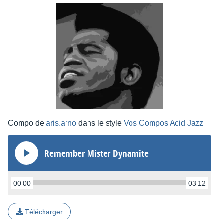
Compo de
aris.arno
dans le style
Vos Compos Acid Jazz
Remember Mister Dynamite
00:00
03:12
Télécharger