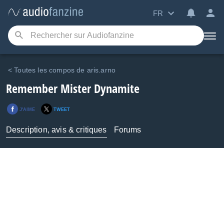
FR
< Toutes les compos de aris.arno
Remember Mister Dynamite
J'AIME
TWEET
Description, avis & critiques
Forums