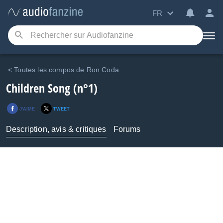
FR
< Toutes les compos de Ron Coda
Children Song (n°1)
J'AIME
TWEET
Description, avis & critiques
Forums