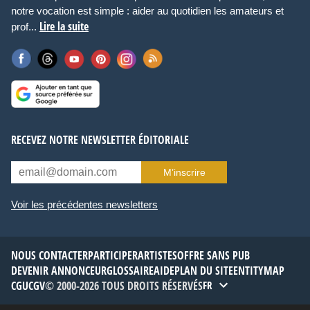
notre vocation est simple : aider au quotidien les amateurs et
Lire la suite
prof...
RECEVEZ NOTRE NEWSLETTER ÉDITORIALE
M’inscrire
Voir les précédentes newsletters
NOUS CONTACTER
PARTICIPER
ARTISTES
OFFRE SANS PUB
DEVENIR ANNONCEUR
GLOSSAIRE
AIDE
PLAN DU SITE
ENTITYMAP
CGU
CGV
© 2000-2026 TOUS DROITS RÉSERVÉS
FR