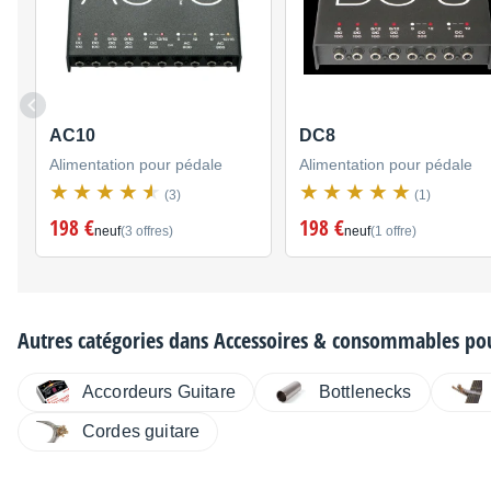
AC10
DC8
Alimentation pour pédale
Alimentation pour pédale
(3)
(1)
198 €
198 €
neuf
(3 offres)
neuf
(1 offre)
Autres catégories dans
Accessoires & consommables pou
Accordeurs Guitare
Bottlenecks
Cordes guitare