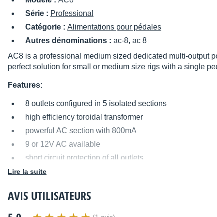
Série :
Professional
Catégorie :
Alimentations pour pédales
Autres dénominations :
ac-8, ac 8
AC8 is a professional medium sized dedicated multi-output pow
perfect solution for small or medium size rigs with a single 
Features:
8 outlets configured in 5 isolated sections
high efficiency toroidal transformer
powerful AC section with 800mA
9 or 12V AC available
short circuit protection of all outlets
advanced LED monitoring of each section
Lire la suite
120 or 230V mains voltage operation
AVIS UTILISATEURS
detachable mains power cord
a total of
11 Flex cables included