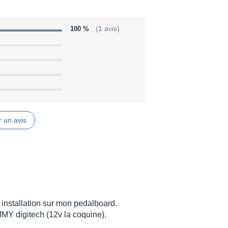
cluded
uded
100 %
(1 avis)
 un avis
installation sur mon pedalboard.
Y digitech (12v la coquine).