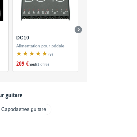
DC10
Ciokolate
Alimentation pour pédale
Alimentation pour pédale
(9)
(2)
209 €
328 €
neuf
(1 offre)
neuf
(6 offres)
r guitare
Capodastres guitare