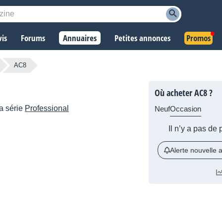
vis
Forums
Annuaires
Petites annonces
Promos
AC8
Où acheter AC8 ?
a série
Professional
Neuf
Occasion
Il n’y a pas de
Alerte nouvelle