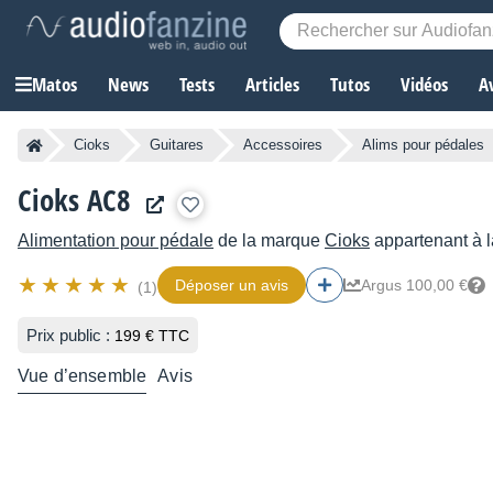
Matos
News
Tests
Articles
Tutos
Vidéos
A
Cioks
Guitares
Accessoires
Alims pour pédales
Cioks AC8
Alimentation pour pédale
de la marque
Cioks
appartenant à l
Déposer un avis
Argus 100,00 €
(1)
Prix public :
199 € TTC
Vue d’ensemble
Avis