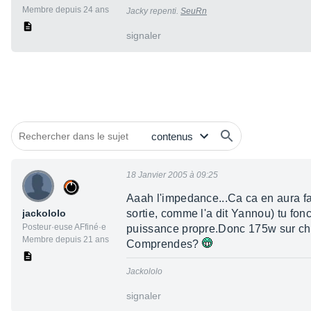
Membre depuis 24 ans
Jacky repenti.
SeuRn
signaler
18 Janvier 2005 à 09:25
Aaah l'impedance...Ca ca en aura fa
jackololo
sortie, comme l'a dit Yannou) tu fo
Posteur·euse AFfiné·e
puissance propre.Donc 175w sur cha
Membre depuis 21 ans
Comprendes?
Jackololo
signaler