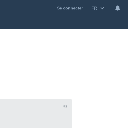
FR
Se connecter
#1