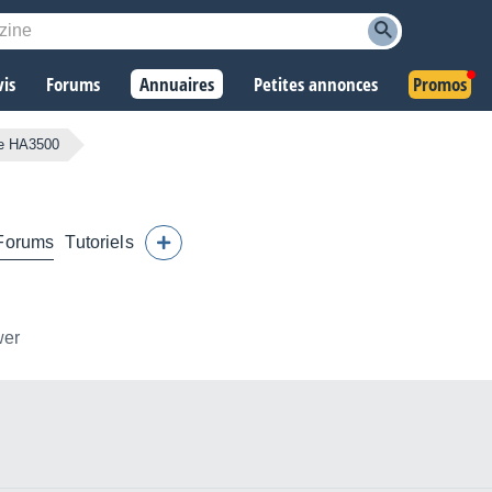
vis
Forums
Annuaires
Petites annonces
Promos
e HA3500
Forums
Tutoriels
wer