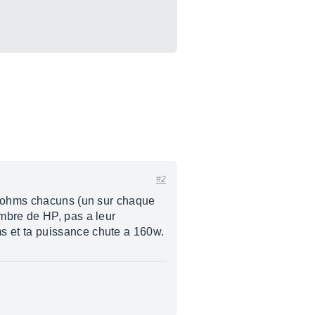
#2
e 8ohms chacuns (un sur chaque
mbre de HP, pas a leur
s et ta puissance chute a 160w.