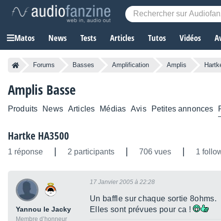
Matos
News
Tests
Articles
Tutos
Vidéos
A
Forums
Basses
Amplification
Amplis
Hartk
Amplis Basse
Produits
News
Articles
Médias
Avis
Petites annonces
Hartke HA3500
1 réponse
2 participants
706 vues
1 follo
17 Janvier 2005 à 22:28
Un baffle sur chaque sortie 8ohms.
Yannou le Jacky
Elles sont prévues pour ca !
Membre d’honneur