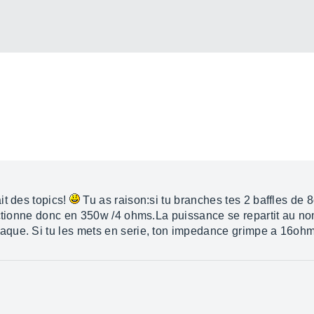
it des topics!
Tu as raison:si tu branches tes 2 baffles d
nctionne donc en 350w /4 ohms.La puissance se repartit au no
que. Si tu les mets en serie, ton impedance grimpe a 16ohm