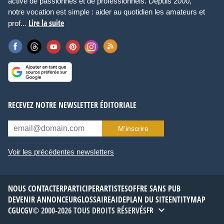
active de passionnés et de professionnels. Depuis 2000,
notre vocation est simple : aider au quotidien les amateurs et
Lire la suite
prof...
RECEVEZ NOTRE NEWSLETTER ÉDITORIALE
M’inscrire
Voir les précédentes newsletters
NOUS CONTACTER
PARTICIPER
ARTISTES
OFFRE SANS PUB
DEVENIR ANNONCEUR
GLOSSAIRE
AIDE
PLAN DU SITE
ENTITYMAP
CGU
CGV
© 2000-2026 TOUS DROITS RÉSERVÉS
FR