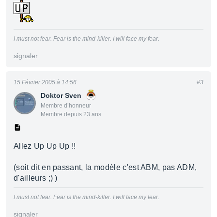
I must not fear. Fear is the mind-killer. I will face my fear.
signaler
15 Février 2005 à 14:56
#3
Doktor Sven
Membre d’honneur
Membre depuis 23 ans
Allez Up Up Up !!
(soit dit en passant, la modèle c'est ABM, pas ADM,
d'ailleurs ;) )
I must not fear. Fear is the mind-killer. I will face my fear.
signaler