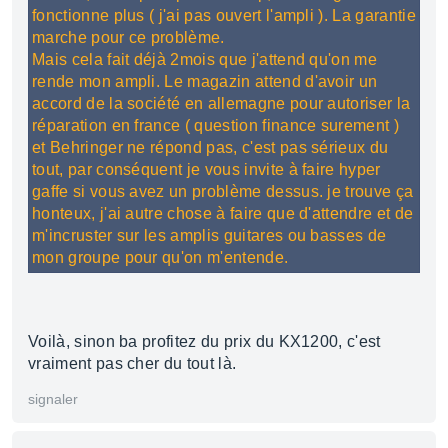
fonctionne plus ( j'ai pas ouvert l'ampli ). La garantie
marche pour ce problème.
Mais cela fait déjà 2mois que j'attend qu'on me
rende mon ampli. Le magazin attend d'avoir un
accord de la société en allemagne pour autoriser la
réparation en france ( question finance surement )
et Behringer ne répond pas, c'est pas sérieux du
tout, par conséquent je vous invite à faire hyper
gaffe si vous avez un problème dessus. je trouve ça
honteux, j'ai autre chose à faire que d'attendre et de
m'incruster sur les amplis guitares ou basses de
mon groupe pour qu'on m'entende.
Voilà, sinon ba profitez du prix du KX1200, c'est
vraiment pas cher du tout là.
signaler