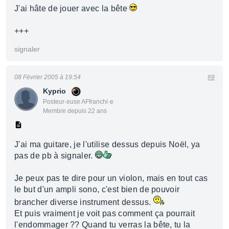
J'ai hâte de jouer avec la bête
+++
signaler
08 Février 2005 à 19:54
#9
Kyprio
Posteur·euse AFfranchi·e
Membre depuis 22 ans
J'ai ma guitare, je l'utilise dessus depuis Noël, ya
pas de pb à signaler.
Je peux pas te dire pour un violon, mais en tout cas
le but d'un ampli sono, c'est bien de pouvoir
brancher diverse instrument dessus.
Et puis vraiment je voit pas comment ça pourrait
l'endommager ?? Quand tu verras la bête, tu la