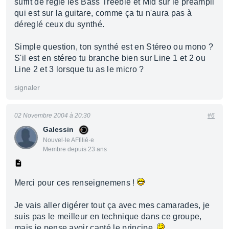
suffit de réglé les Bass Treeble et Mid sur le préampli
qui est sur la guitare, comme ça tu n'aura pas à
déreglé ceux du synthé.
Simple question, ton synthé est en Stéreo ou mono ?
S'il est en stéreo tu branche bien sur Line 1 et 2 ou
Line 2 et 3 lorsque tu as le micro ?
signaler
02 Novembre 2004 à 20:30
#6
Galessin
Nouvel·le AFfilié·e
Membre depuis 23 ans
Merci pour ces renseignemens !
Je vais aller digérer tout ça avec mes camarades, je
suis pas le meilleur en technique dans ce groupe,
mais je pense avoir capté le principe.