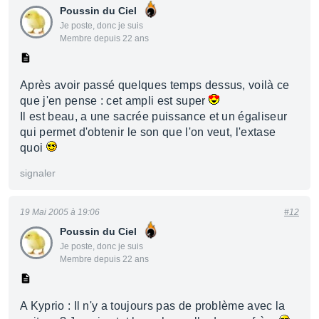
Poussin du Ciel
Je poste, donc je suis
Membre depuis 22 ans
Après avoir passé quelques temps dessus, voilà ce
que j'en pense : cet ampli est super
Il est beau, a une sacrée puissance et un égaliseur
qui permet d'obtenir le son que l'on veut, l'extase
quoi
signaler
19 Mai 2005 à 19:06
#12
Poussin du Ciel
Je poste, donc je suis
Membre depuis 22 ans
A Kyprio : Il n'y a toujours pas de problème avec la