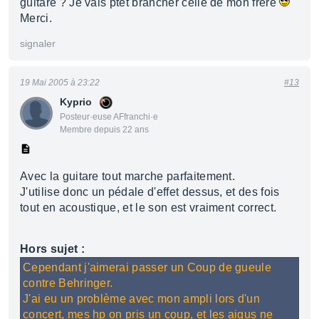
guitare ? Je vais ptet brancher celle de mon frère
Merci.
signaler
19 Mai 2005 à 23:22
#13
Kyprio
Posteur·euse AFfranchi·e
Membre depuis 22 ans
Avec la guitare tout marche parfaitement.
J'utilise donc un pédale d'effet dessus, et des fois
tout en acoustique, et le son est vraiment correct.
Hors sujet :
Cependant j'aimerai passer un Coup de gueule
contre Behringer.
J'ai eu un problème avec mon ampli lors d'un
concert, mes hp on pris un coup, et les aigus ne