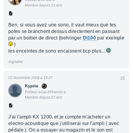
Nouvel·le AFfilié·e
Membre depuis 23 ans
Ben, si vous avez une sono, il vaut mieux que tes
potes se branchent dessus directement en passant
par un boitier de direct (behringer
Di100
par exemple
)
les enceintes de sono encaissent bcp plus...
signaler
02 Novembre 2004 à 13:27
#5
Kyprio
Posteur·euse AFfranchi·e
Membre depuis 22 ans
J'ai l'ampli KX 1200, et je compte m'acheter un
electro-acoustique que j'utiliserai sur l'ampli ( avec
pédale ). On a essayer au magazin et le son est