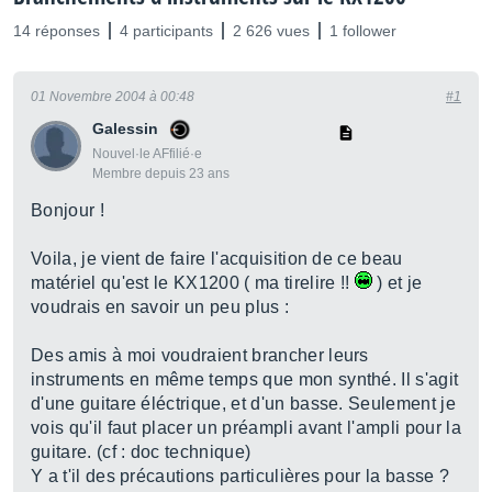
14 réponses
4 participants
2 626 vues
1 follower
01 Novembre 2004 à 00:48
#1
Galessin
Nouvel·le AFfilié·e
Membre depuis 23 ans
Bonjour !
Voila, je vient de faire l'acquisition de ce beau
matériel qu'est le KX1200 ( ma tirelire !!
) et je
voudrais en savoir un peu plus :
Des amis à moi voudraient brancher leurs
instruments en même temps que mon synthé. Il s'agit
d'une guitare éléctrique, et d'un basse. Seulement je
vois qu'il faut placer un préampli avant l'ampli pour la
guitare. (cf : doc technique)
Y a t'il des précautions particulières pour la basse ?