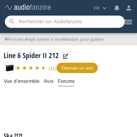
FR
Forums Ampli combo à modélisation pour guitare
Line 6 Spider II 212
Déposer un avis
(21)
Vue d’ensemble
Avis
Forums
Ska ?!?!