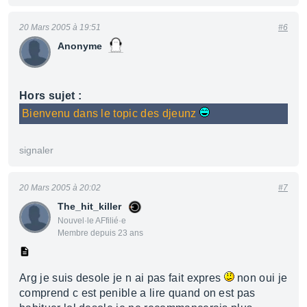
20 Mars 2005 à 19:51
#6
Anonyme
Hors sujet :
Bienvenu dans le topic des djeunz
signaler
20 Mars 2005 à 20:02
#7
The_hit_killer
Nouvel·le AFfilié·e
Membre depuis 23 ans
Arg je suis desole je n ai pas fait expres
non oui je
comprend c est penible a lire quand on est pas