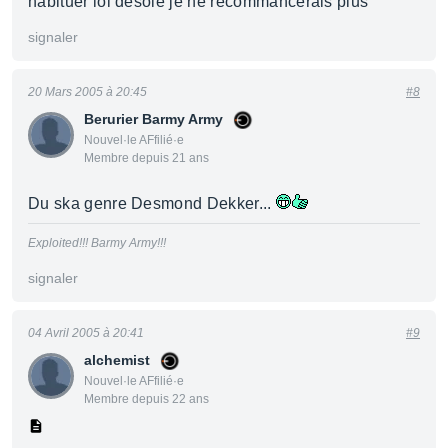
habituer lol desole je ne recommancerais plus
signaler
20 Mars 2005 à 20:45
#8
Berurier Barmy Army
Nouvel·le AFfilié·e
Membre depuis 21 ans
Du ska genre Desmond Dekker...
Exploited!!! Barmy Army!!!
signaler
04 Avril 2005 à 20:41
#9
alchemist
Nouvel·le AFfilié·e
Membre depuis 22 ans