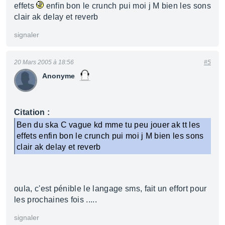
effets
enfin bon le crunch pui moi j M bien les sons
clair ak delay et reverb
signaler
20 Mars 2005 à 18:56
#5
Anonyme
Citation :
Ben du ska C vague kd mme tu peu jouer ak tt les
effets enfin bon le crunch pui moi j M bien les sons
clair ak delay et reverb
oula, c'est pénible le langage sms, fait un effort pour
les prochaines fois .....
signaler