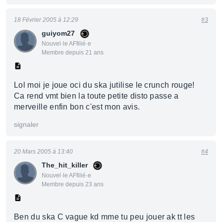
18 Février 2005 à 12:29
#3
guiyom27
Nouvel·le AFfilié·e
Membre depuis 21 ans
Lol moi je joue oci du ska jutilise le crunch rouge!
Ca rend vmt bien la toute petite disto passe a
merveille enfin bon c'est mon avis.
signaler
20 Mars 2005 à 13:40
#4
The_hit_killer
Nouvel·le AFfilié·e
Membre depuis 23 ans
Ben du ska C vague kd mme tu peu jouer ak tt les