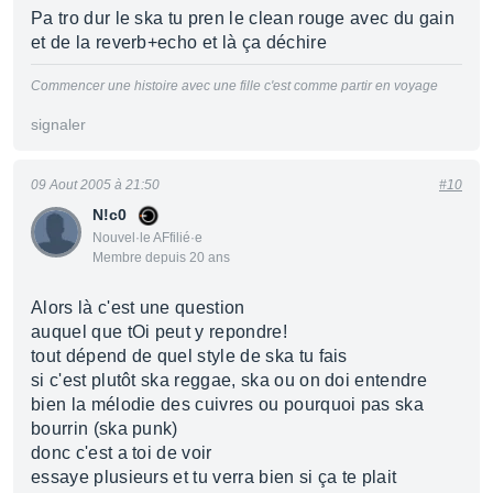
Pa tro dur le ska tu pren le clean rouge avec du gain
et de la reverb+echo et là ça déchire
Commencer une histoire avec une fille c'est comme partir en voyage
signaler
09 Aout 2005 à 21:50
#10
N!c0
Nouvel·le AFfilié·e
Membre depuis 20 ans
Alors là c'est une question
auquel que tOi peut y repondre!
tout dépend de quel style de ska tu fais
si c'est plutôt ska reggae, ska ou on doi entendre
bien la mélodie des cuivres ou pourquoi pas ska
bourrin (ska punk)
donc c'est a toi de voir
essaye plusieurs et tu verra bien si ça te plait