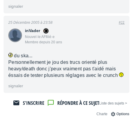
signaler
25 Décembre 2005 à 23:58
#11
inVader
Nouvel·le AFfilié·e
Membre depuis 20 ans
du ska...
Personnellement je jou des trucs orienté plus
heavy/death donc j'peux vraiment pas t'aidé mais
éssais de tester plusieurs réglages avec le crunch
signaler
S'INSCRIRE
RÉPONDRE À CE SUJET
< Liste des sujets
Charte
Options