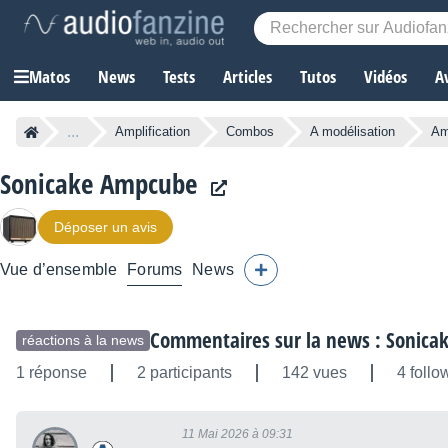
Matos
News
Tests
Articles
Tutos
Vidéos
A
...
Amplification
Combos
A modélisation
Am
Sonicake Ampcube
Déposer un avis
Vue d’ensemble
Forums
News
Commentaires sur la news : Sonicak
réactions à la news
1 réponse
2 participants
142 vues
4 follo
11 Mai 2026 à 09:31