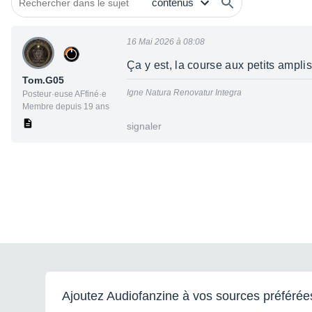
16 Mai 2026 à 08:08
Ça y est, la course aux petits ampl
Tom.G05
Igne Natura Renovatur Integra
Posteur·euse AFfiné·e
Membre depuis 19 ans
signaler
Ajoutez Audiofanzine à vos sources préférée