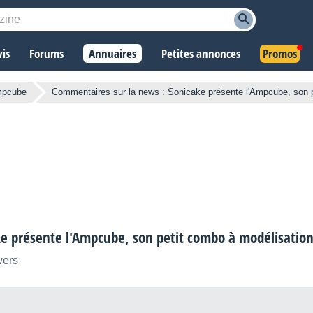
vis
Forums
Annuaires
Petites annonces
Promos
pcube
Commentaires sur la news : Sonicake présente l'Ampcube, son p
e présente l'Ampcube, son petit combo à modélisatio
wers