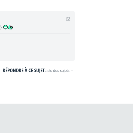
#2
cé
RÉPONDRE À CE SUJET
< Liste des sujets