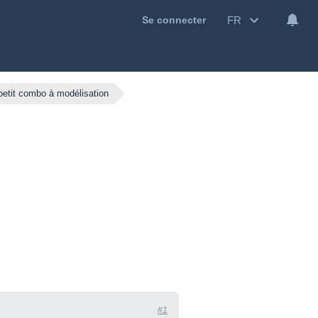
FR
Se connecter
etit combo à modélisation
n
#1