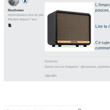
L'Ampcu
Hushman
pouces.
Administrateur·trice du site
Membre depuis 7 ans
Lire la
Ce sujet
commenta
Hushman
Suivez moi sur Instagram : @hushman_audiofan
signaler