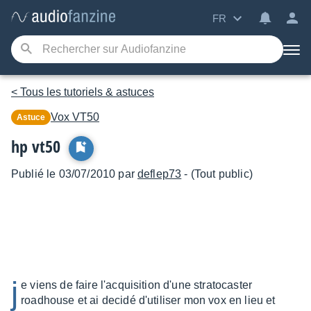
FR
< Tous les tutoriels & astuces
Vox
VT50
Astuce
hp vt50
Publié le 03/07/2010 par
deflep73
- (Tout public)
j
e viens de faire l'acquisition d'une stratocaster
roadhouse et ai decidé d'utiliser mon vox en lieu et