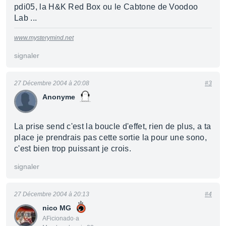
pdi05, la H&K Red Box ou le Cabtone de Voodoo
Lab ...
www.mysterymind.net
signaler
27 Décembre 2004 à 20:08
#3
Anonyme
La prise send c'est la boucle d'effet, rien de plus, a ta
place je prendrais pas cette sortie la pour une sono,
c'est bien trop puissant je crois.
signaler
27 Décembre 2004 à 20:13
#4
nico MG
AFicionado·a