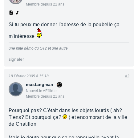
Membre depuis 22 ans
Si tu peux me donner l'adresse de la poubelle ça
m'intéresse
une ptite démo du GT2
et une autre
signaler
18 Février 2005 à 15:18
#3
mustangman
Nouvel·le AFfilié·e
Membre depuis 21 ans
Pourquoi pas? C'était dans les objets lourds ( ah?
Tiens? Et pourquoi ça?
) et encombrant de la ville
de Chatillon.
Mais je doute pour que ça ce renouvelle avant la