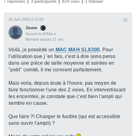
7 réponses
3 participants
829 vues
1 follower
20 Juin 2005 à 15:59
#1
Joum
Nouvel·le AFfilié·e
Membre depuis 21 ans
Voilà, je possède un
MAC MAH SLX300
. Pour
l'utilisation que j 'en fais, c'est à dire sono perso
dans une pièce de taille moyenne et soirées en
"petit" comité, il me convient parfaitement.
Mais voila, depuis toute à l'heure, pas moyen de
faire fonctionner l'une des 2 voies. En intervertissant
les enceintes, je constate que c'est bien l'ampli qui
semble en cause.
Que faire ?! Changer le fusible (qui est accessible
sans ouvrir l'ampli) ?