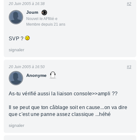
20 Juin 2005 à 16:38
#2
Joum
Nouvel·le AFfilié·e
Membre depuis 21 ans
SVP ?
signaler
20 Juin 2005 à 16:50
#3
Anonyme
As-tu vérifié aussi la liaison console>>ampli ??
Il se peut que ton câblage soit en cause...on va dire
que c'est une panne assez classique ...héhé
signaler