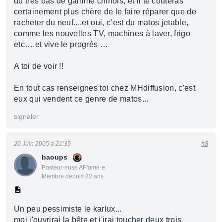
du très bas de gamme chinois, et il te coûteras
certainement plus chère de le faire réparer que de
racheter du neuf....et oui, c’est du matos jetable,
comme les nouvelles TV, machines à laver, frigo
etc….et vive le progrès …
A toi de voir !!
En tout cas renseignes toi chez MHdiffusion, c'est
eux qui vendent ce genre de matos...
signaler
20 Juin 2005 à 21:39
#8
baoups
Posteur·euse AFfamé·e
Membre depuis 22 ans
Un peu pessimiste le karlux...
moi j'ouvrirai la bête et j'irai toucher deux trois