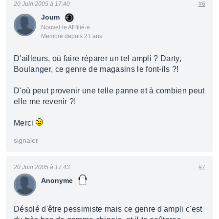
20 Juin 2005 à 17:40
#6
Joum
Nouvel·le AFfilié·e
Membre depuis 21 ans
D'ailleurs, où faire réparer un tel ampli ? Darty,
Boulanger, ce genre de magasins le font-ils ?!
D'où peut provenir une telle panne et à combien peut
elle me revenir ?!
Merci
signaler
20 Juin 2005 à 17:43
#7
Anonyme
Désolé d'être pessimiste mais ce genre d'ampli c'est