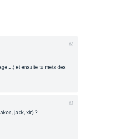
#2
ge,...) et ensuite tu mets des
#3
akon, jack, xlr) ?