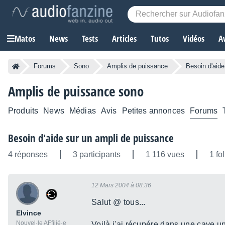
Matos
News
Tests
Articles
Tutos
Vidéos
A
Forums
Sono
Amplis de puissance
Besoin d'aide
Amplis de puissance sono
Produits
News
Médias
Avis
Petites annonces
Forums
Besoin d'aide sur un ampli de puissance
4 réponses
3 participants
1 116 vues
1 fo
12 Mars 2004 à 08:36
Salut @ tous...
Elvince
Nouvel·le AFfilié·e
Voilà j'ai récupére dans une cave un