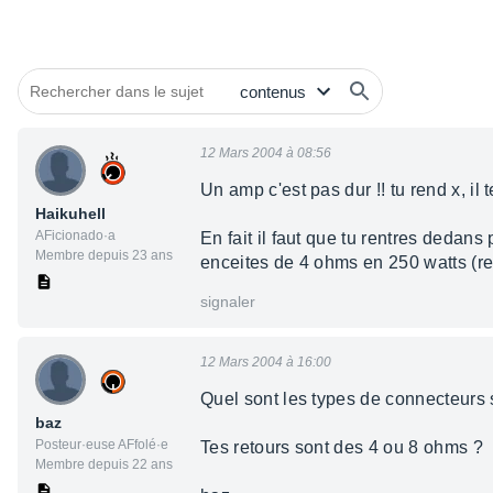
12 Mars 2004 à 08:56
Un amp c'est pas dur !! tu rend x, il t
Haikuhell
AFicionado·a
En fait il faut que tu rentres dedans
Membre depuis 23 ans
enceites de 4 ohms en 250 watts (r
signaler
12 Mars 2004 à 16:00
Quel sont les types de connecteurs su
baz
Posteur·euse AFfolé·e
Tes retours sont des 4 ou 8 ohms ?
Membre depuis 22 ans