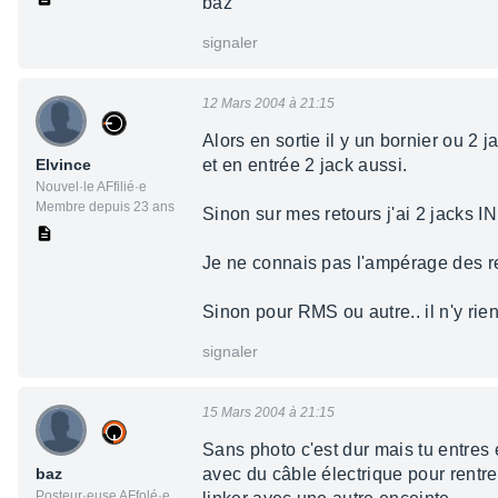
baz
signaler
12 Mars 2004 à 21:15
Alors en sortie il y un bornier ou 2 
Elvince
et en entrée 2 jack aussi.
Nouvel·le AFfilié·e
Membre depuis 23 ans
Sinon sur mes retours j'ai 2 jacks IN
Je ne connais pas l'ampérage des re
Sinon pour RMS ou autre.. il n'y rien 
signaler
15 Mars 2004 à 21:15
Sans photo c'est dur mais tu entres e
baz
avec du câble électrique pour rentr
Posteur·euse AFfolé·e