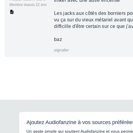
linker avec une autre enceinte
Membre depuis 22 ans
Les jacks aux côtés des borniers pour
vu ça sur du vieux métariel avant qu
difficille d'être certain sur ce que j'
baz
signaler
Ajoutez Audiofanzine à vos sources préférée
Un geste simple qui soutient Audiofanzine et vous permet