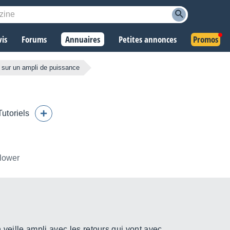
vis
Forums
Annuaires
Petites annonces
Promos
 sur un ampli de puissance
Tutoriels
llower
 veille ampli avec les retours qui vont avec.