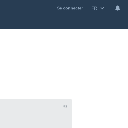
FR
Se connecter
#1