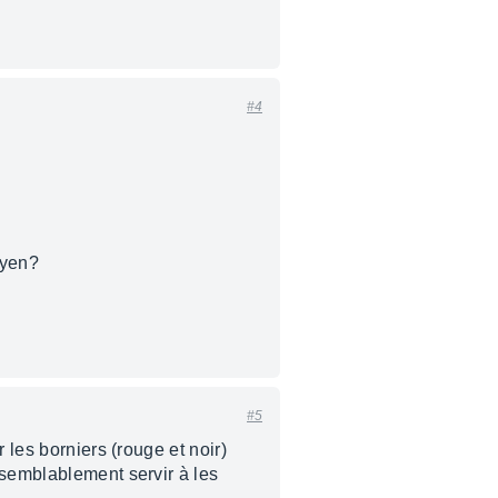
#4
oyen?
#5
 les borniers (rouge et noir)
isemblablement servir à les