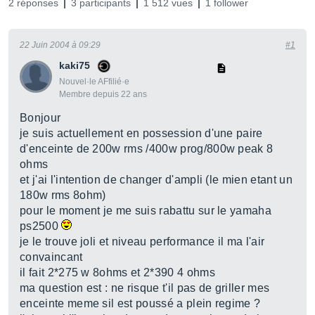
2 réponses
3 participants
1 512 vues
1 follower
22 Juin 2004 à 09:29
#1
kaki75
Nouvel·le AFfilié·e
Membre depuis 22 ans
Bonjour
je suis actuellement en possession d'une paire
d'enceinte de 200w rms /400w prog/800w peak 8
ohms
et j'ai l'intention de changer d'ampli (le mien etant un
180w rms 8ohm)
pour le moment je me suis rabattu sur le yamaha
ps2500
je le trouve joli et niveau performance il ma l'air
convaincant
il fait 2*275 w 8ohms et 2*390 4 ohms
ma question est : ne risque t'il pas de griller mes
enceinte meme sil est poussé a plein regime ?