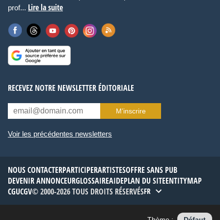
Lire la suite
prof...
RECEVEZ NOTRE NEWSLETTER ÉDITORIALE
M’inscrire
Voir les précédentes newsletters
NOUS CONTACTER
PARTICIPER
ARTISTES
OFFRE SANS PUB
DEVENIR ANNONCEUR
GLOSSAIRE
AIDE
PLAN DU SITE
ENTITYMAP
CGU
CGV
© 2000-2026 TOUS DROITS RÉSERVÉS
FR
Thème :
Défaut