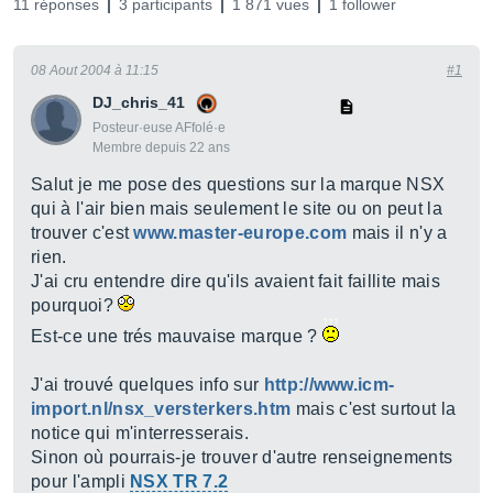
11 réponses
3 participants
1 871 vues
1 follower
08 Aout 2004 à 11:15
#1
DJ_chris_41
Posteur·euse AFfolé·e
Membre depuis 22 ans
Salut je me pose des questions sur la marque NSX
qui à l'air bien mais seulement le site ou on peut la
trouver c'est
www.master-europe.com
mais il n'y a
rien.
J'ai cru entendre dire qu'ils avaient fait faillite mais
pourquoi?
Est-ce une trés mauvaise marque ?
J'ai trouvé quelques info sur
http://www.icm-
import.nl/nsx_versterkers.htm
mais c'est surtout la
notice qui m'interresserais.
Sinon où pourrais-je trouver d'autre renseignements
pour l'ampli
NSX TR 7.2