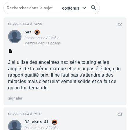
08 Aout 2004 à 14:50
#2
baz
Posteur·euse AFfolé·e
Membre depuis 22 ans
J'ai uilisé des enceintes nsx série touring et les
amplis de la même marque et je n'ai pas été déçu du
rapport qualité prix. Il ne faut pas s'attendre à des
miracles mais c'est relativement solide et ca fait ce
qu'on lui demande.
signaler
08 Aout 2004 à 15:31
#3
DJ_chris_41
Posteur·euse AFfolé·e