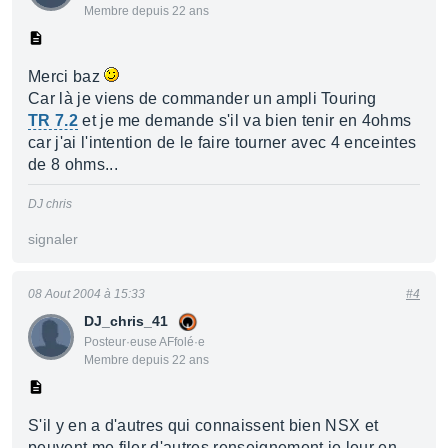
Membre depuis 22 ans
Merci baz
Car là je viens de commander un ampli Touring
TR 7.2
et je me demande s'il va bien tenir en 4ohms
car j'ai l'intention de le faire tourner avec 4 enceintes
de 8 ohms...
DJ chris
signaler
08 Aout 2004 à 15:33
#4
DJ_chris_41
Posteur·euse AFfolé·e
Membre depuis 22 ans
S'il y en a d'autres qui connaissent bien NSX et
peuvent me filer d'autres renseignement je leur en