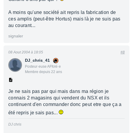
A moins qu'une société ait repris la fabrication de
ces amplis (peut-être Hortus) mais là je ne suis pas
au courant...
signaler
08 Aout 2004 à 18:05
#8
DJ_chris_41
Posteur·euse AFfolé·e
Membre depuis 22 ans
Je ne sais pas par qui mais dans ma région je
connais 2 magasins qui vendent du NSX et ils
continuent d'en commander donc peut etre que ça a
été repris je sais pas...
DJ chris