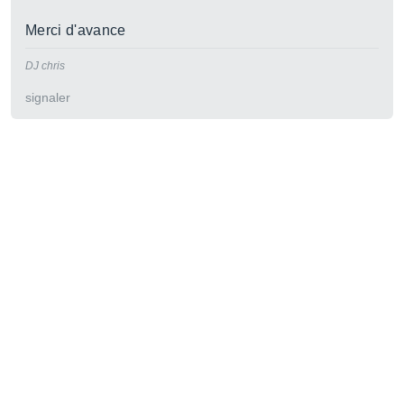
Merci d'avance
DJ chris
signaler