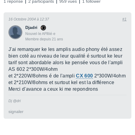
1 réponse
2 participants
959 vues
1 follower
16 Octobre 2004 à 12:37
#1
Djadri
Nouvel·le AFfilié·e
Membre depuis 21 ans
J'ai remarquer ke les amplis audio phony été assez
bien coté au niveau de leur qualité é surtout ke leur
tarif sont abordable alors ke pensée vous de l'ampli
AS 602 2*300W/4ohm
et 2*220W/8ohms é de l'ampli
CX 600
2*300W/4ohm
et 2*210W/8ohms et surtout kel est la différence
Merci d'avance a ceux ki me repondrons
Dj @dri
signaler