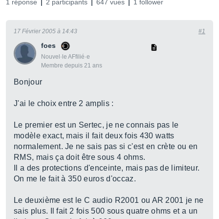
1 réponse
2 participants
647 vues
1 follower
17 Février 2005 à 14:43
#1
foes
Nouvel·le AFfilié·e
Membre depuis 21 ans
Bonjour
J'ai le choix entre 2 amplis :
Le premier est un Sertec, je ne connais pas le
modèle exact, mais il fait deux fois 430 watts
normalement. Je ne sais pas si c'est en crète ou en
RMS, mais ça doit être sous 4 ohms.
Il a des protections d'enceinte, mais pas de limiteur.
On me le fait à 350 euros d'occaz.
Le deuxième est le C audio R2001 ou AR 2001 je ne
sais plus. Il fait 2 fois 500 sous quatre ohms et a un