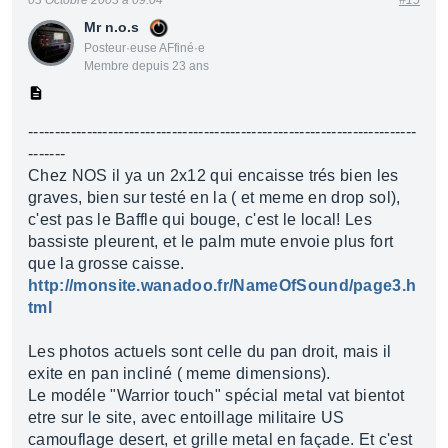
03 Octobre 2003 à 09:04
#15
Mr n.o.s
Posteur·euse AFfiné·e
Membre depuis 23 ans
-------------------------------------------------------------------------
-------
Chez NOS il ya un 2x12 qui encaisse trés bien les
graves, bien sur testé en la ( et meme en drop sol),
c'est pas le Baffle qui bouge, c'est le local! Les
bassiste pleurent, et le palm mute envoie plus fort
que la grosse caisse.
http://monsite.wanadoo.fr/NameOfSound/page3.h
tml
Les photos actuels sont celle du pan droit, mais il
exite en pan incliné ( meme dimensions).
Le modéle "Warrior touch" spécial metal vat bientot
etre sur le site, avec entoillage militaire US
camouflage desert, et grille metal en façade. Et c'est