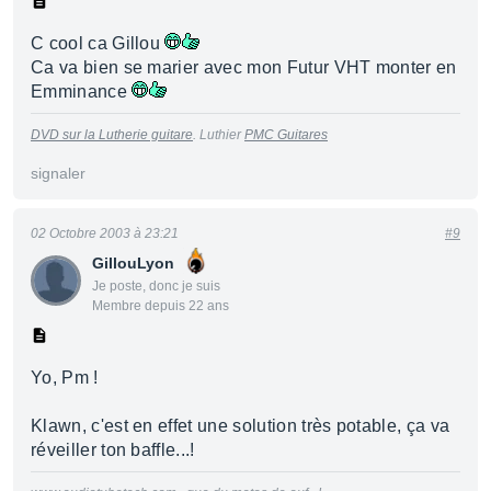
C cool ca Gillou
Ca va bien se marier avec mon Futur VHT monter en
Emminance
DVD sur la Lutherie guitare
. Luthier
PMC Guitares
signaler
02 Octobre 2003 à 23:21
#9
GillouLyon
Je poste, donc je suis
Membre depuis 22 ans
Yo, Pm !
Klawn, c'est en effet une solution très potable, ça va
réveiller ton baffle...!