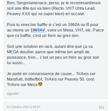
Bon, Sergiolamenace, perso, je te recommanderais
soit une tête qui va bien (Recto, VHT Ultra Lead,
Peavey XXX qui va super bien) en occase.
Puis tu vires ton baffle si c'est un 1960A ou B pour
au moins un
1960AV
, voire un Mesa, VHT, etc. Parce
que ce baffle, c'est un frein au gros son.
Soit une solution en rack, autant dire que ça va
MEGA douiller, parce que même ton ampli de
puissance, b'en... c'est un peu un frein au gros son
lui aussi...
Je parle en connaissance de cause... TriAxis sur
Marshall, bofbofbof, TriAxis sur Peavey 50, cool,
TriAxis sur Mesa
signaler
03 Octobre 2003 à 00:07
#13