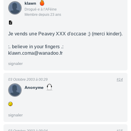
klawn
Drogué·e à l’AFéine
Membre depuis 23 ans
Je vends une Peavey XXX d'occase ;) (merci kinder).
:. believe in your fingers .:
klawn.coma@wanadoo.fr
signaler
03 Octobre 2003 à 00:29
#14
Anonyme
signaler