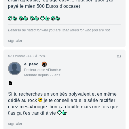
payé le mien 500 Euros d'occase)
Better to be hated for who you are, than loved for who you are not
signaler
02 Octobre 2003 à 15:01
#3
el paso
Posteur·euse AFfamé·e
Membre depuis 22 ans
Si tu recherches un son très polyvalent et en même
dédié au rock
je te conseillerais la série rectifier
chez mesa/boogie. bon ça douille mais une fois que
t'as ça t'es trankil à vie
signaler