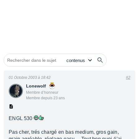
01 Octobre 2003 à 18:42
#2
Lonewolf
Membre d’honneur
Membre depuis 23 ans
ENGL 530
Pas cher, trés chargé en bas medium, gros gain,
grain agréable, réglage easy ... Tout bon quoi (j'ai