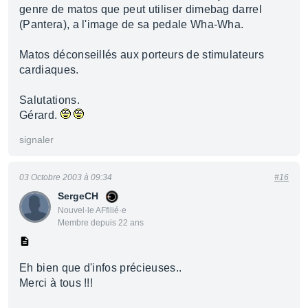
genre de matos que peut utiliser dimebag darrel
(Pantera), a l'image de sa pedale Wha-Wha.
Matos déconseillés aux porteurs de stimulateurs
cardiaques.
Salutations.
Gérard.
signaler
03 Octobre 2003 à 09:34
#16
SergeCH
Nouvel·le AFfilié·e
Membre depuis 22 ans
Eh bien que d'infos précieuses..
Merci à tous !!!