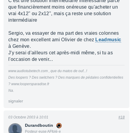
C'est une solution intérmédiaire intéressante parce
que financièrement moins onéreuse qu'acheter un
vrai 4x12" ou 2x12", mais ça reste une solution
intermédiaire
Sergio, va essayer de ma part des vraies colonnes
chez mon excellent ami Olivier de chez
Leadmusic
à Genève.
J'y serai d'ailleurs cet après-midi même, si tu as
l'occasion de venir...
www.audiotubetech.com , que du matos de ouf...!
Des loopers ? Des switchers ? Des marques de pédales confidentielles
? www.loopersparadise.fr
Na.
signaler
03 Octobre 2003 à 10:01
#18
Durandboutin
Posteur·euse AFfolé·e