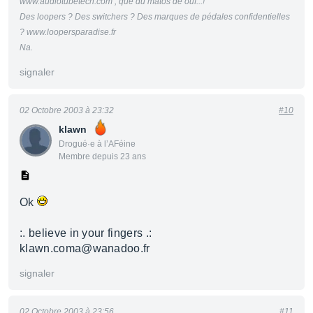
www.audiotubetech.com , que du matos de ouf...!
Des loopers ? Des switchers ? Des marques de pédales confidentielles
? www.loopersparadise.fr
Na.
signaler
02 Octobre 2003 à 23:32
#10
klawn
Drogué·e à l’AFéine
Membre depuis 23 ans
Ok
:. believe in your fingers .:
klawn.coma@wanadoo.fr
signaler
02 Octobre 2003 à 23:56
#11