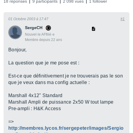
18 réponses
9 participants
2 098 vues
1 follower
01 Octobre 2003 à 17:47
#1
SergeCH
Nouvel·le AFfilié·e
Membre depuis 22 ans
Bonjour,
La question que je me pose est :
Est-ce que définitivement je ne trouverais pas le son
que je veux dans ma config actuelle :
Marshall 4x12" Standard
Marshall Ampli de puissance 2x50 W tout lampe
Pre-ampli : H&K Access
=>
http://membres.lycos.fr/sergepeter/images/Sergio