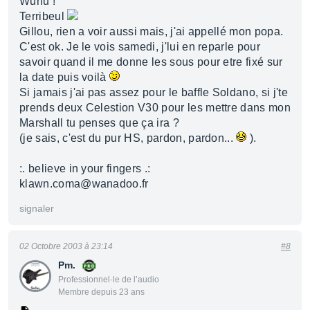
Wuhu !
Terribeul
Gillou, rien a voir aussi mais, j'ai appellé mon popa.
C'est ok. Je le vois samedi, j'lui en reparle pour
savoir quand il me donne les sous pour etre fixé sur
la date puis voilà
Si jamais j'ai pas assez pour le baffle Soldano, si j'te
prends deux Celestion V30 pour les mettre dans mon
Marshall tu penses que ça ira ?
(je sais, c'est du pur HS, pardon, pardon...
).
:. believe in your fingers .:
klawn.coma@wanadoo.fr
signaler
02 Octobre 2003 à 23:14
#8
Pm.
Professionnel·le de l’audio
Membre depuis 23 ans