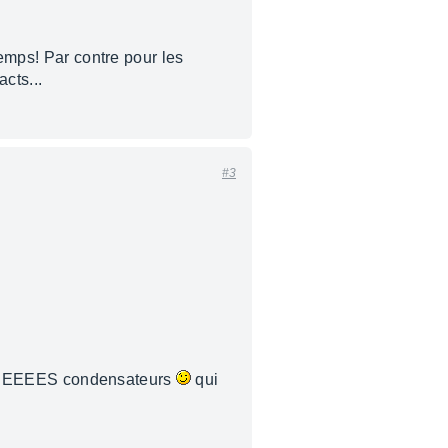
temps! Par contre pour les
cts...
#3
EEEES condensateurs
qui