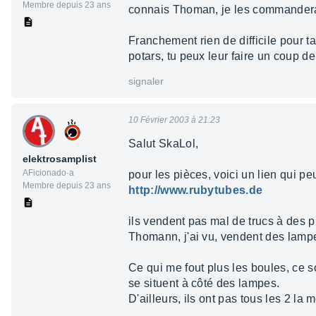
Membre depuis 23 ans
connais Thoman, je les commanderai
Franchement rien de difficile pour t
potars, tu peux leur faire un coup de
signaler
10 Février 2003 à 21:23
Salut SkaLol,
elektrosamplist
AFicionado·a
pour les pièces, voici un lien qui peut
Membre depuis 23 ans
http://www.rubytubes.de
ils vendent pas mal de trucs à des p
Thomann, j'ai vu, vendent des lampe
Ce qui me fout plus les boul
se situent à côté des lampes.
D'ailleurs, ils ont pas tous les 2 l