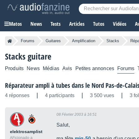
Matos
News
Tests
Articles
Tutos
Vidéos
A
Forums
Guitares
Amplification
Stacks
Répa
Stacks guitare
Produits
News
Médias
Avis
Petites annonces
Forums
Réparateur ampli à tubes dans le Nord Pas-de-Calai
4 réponses
4 participants
3 500 vues
3 fo
08 Février 2003 à 16:51
Salut,
elektrosamplist
AFicionado·a
ma tête
mig-50
a besoin d'un coup 