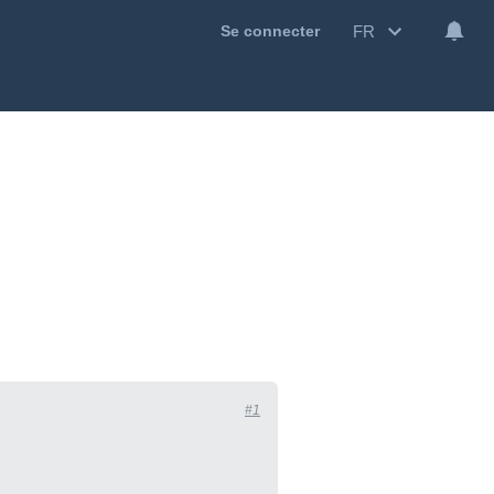
FR
Se connecter
#1