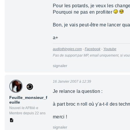
Pour les potards, je veux les chang
Pourquoi ne pas en profiiter
Bon, je vais peut-être me lancer qua
a+
audiothingies.com
-
Facebook
-
Youtube
Pas de support par MP, email uniquement, si vous
signaler
16 Janvier 2007 à 12:39
Je relance la question :
Feuille_monsieur_f
euille
à part broc n roll où y'a-t-il des tec
Nouvel·le AFfilié·e
Membre depuis 22 ans
merci !
signaler