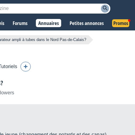
vis
Forums
Annuaires
Petites annonces
Promos
rateur ampli à tubes dans le Nord Pas-de-Calais?
Tutoriels
s?
llowers
de jeune (changement des potards et des capas).