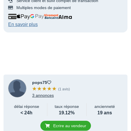
Service client et suivi complet de transaction
Multiples modes de paiement
En savoir plus
pops75
(1 avis)
3 annonces
délai réponse
taux réponse
ancienneté
< 24h
19.12%
19 ans
Ecrire au vendeur