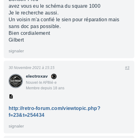
avez vous eu le schéma du square 1000
Je le recherche aussi.
Un voisin m'a confié le sien pour réparation mais
sans doc pas possible.
Bien cordialement
Gilbert
signaler
30 Novembre 2021 à 15:15
#3
electroxav
Nouvel·le AFfilié·e
Membre depuis 18 ans
http://retro-forum.com/viewtopic.php?
f=23&t=254434
signaler