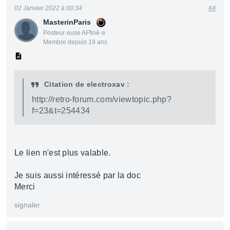
02 Janvier 2022 à 00:34
#4
MasterinParis
Posteur·euse AFfiné·e
Membre depuis 19 ans
Citation de electroxav :
http://retro-forum.com/viewtopic.php?
f=23&t=254434
Le lien n'est plus valable.
Je suis aussi intéressé par la doc
Merci
signaler