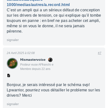
1000/medias/autres/a.record.html
C'est un ampli qui a un sérieux défaut de conception
sur les drivers de tension, ce qui explique qu'il tombe
toujours en panne : en bref ne pas acheter cet ampli,
même si on vous le donne, il ne sera jamais
pérenne.
signaler
24 Avril 2025 à 02:08
#7
Hismastervoice
Posteur·euse AFfranchi·e
Membre depuis 22 ans
Bonjour, je serais intéressé par le schéma svp!
Lpwarrior, pourriez vous détailler le probleme sur les
drivers? Merci
signaler