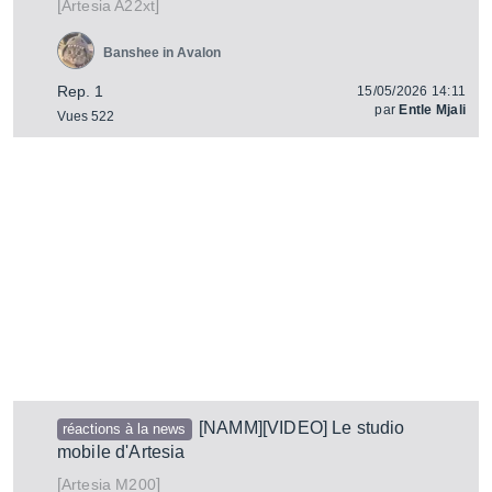
[
]
A22xt
Artesia
Banshee in Avalon
Rep. 1
15/05/2026 14:11
par
Entle Mjali
Vues 522
[NAMM][VIDEO] Le studio
réactions à la news
mobile d'Artesia
[
]
M200
Artesia