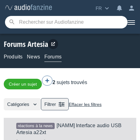
FR
Forums Artesia
Produits
News
Forums
2
sujets trouvés
Créer un sujet
Catégories
Filtrer
Effacer les filtres
[NAMM] Interface audio USB
réactions à la news
Artesia a22xt