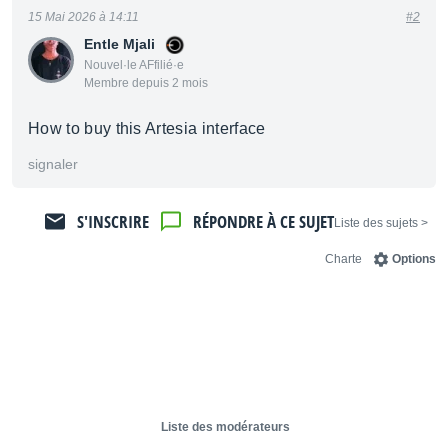
15 Mai 2026 à 14:11
#2
Entle Mjali
Nouvel·le AFfilié·e
Membre depuis 2 mois
How to buy this Artesia interface
signaler
S'INSCRIRE
RÉPONDRE À CE SUJET
< Liste des sujets
Charte
Options
Liste des modérateurs