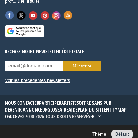
Lire la suite
prof...
RECEVEZ NOTRE NEWSLETTER ÉDITORIALE
M’inscrire
Voir les précédentes newsletters
NOUS CONTACTER
PARTICIPER
ARTISTES
OFFRE SANS PUB
DEVENIR ANNONCEUR
GLOSSAIRE
AIDE
PLAN DU SITE
ENTITYMAP
CGU
CGV
© 2000-2026 TOUS DROITS RÉSERVÉS
FR
Thème :
Défaut