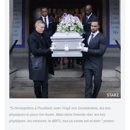
"Si t'enregistres à Poudlard, avec l'ingé son Dumbledore, les lois
physiques tu peux t'en foutre. Mais dans l'monde réel, les lois
physiques, les mesures, le dBFS, tout ça existe bel et bien." youtou