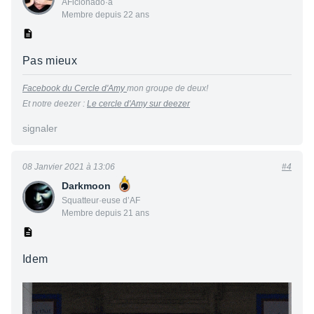
AFicionado·a
Membre depuis 22 ans
Pas mieux
Facebook du Cercle d'Amy
mon groupe de deux!
Et notre deezer :
Le cercle d'Amy sur deezer
signaler
08 Janvier 2021 à 13:06
#4
Darkmoon
Squatteur·euse d’AF
Membre depuis 21 ans
Idem