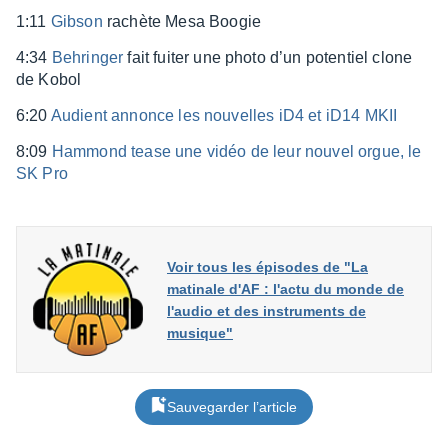
1:11
Gibson
rachète Mesa Boogie
4:34
Behrin­ger
fait fuiter une photo d’un poten­tiel clone
de Kobol
6:20
Audient annonce les nouvelles iD4 et iD14 MKII
8:09
Hammond tease une vidéo de leur nouvel orgue, le
SK Pro
Voir tous les épisodes de "La
matinale d'AF : l'actu du monde de
l'audio et des instruments de
musique"
Sauvegarder l’article