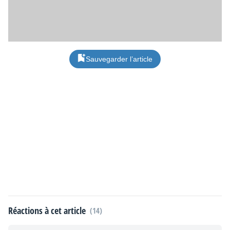
lité, son soutien, et qu’on l’aime.
Merci à vous tous donc et passez un joyeux Noël !
Sauvegarder l’article
Réactions à cet article
(14)