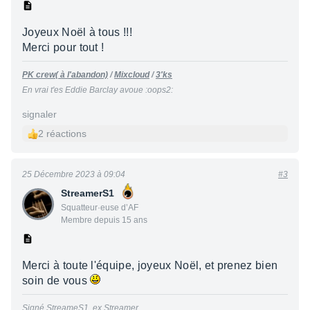
Joyeux Noël à tous !!!
Merci pour tout !
PK crew( à l'abandon)
/
Mixcloud
/
3'ks
En vrai t'es Eddie Barclay avoue :oops2:
signaler
2 réactions
25 Décembre 2023 à 09:04
#3
StreamerS1
Squatteur·euse d’AF
Membre depuis 15 ans
Merci à toute l'équipe, joyeux Noël, et prenez bien
soin de vous
Signé StreameS1, ex Streamer