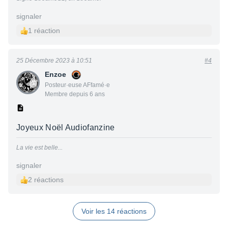
signaler
1 réaction
25 Décembre 2023 à 10:51
#4
Enzoe
Posteur·euse AFfamé·e
Membre depuis 6 ans
Joyeux Noël Audiofanzine
La vie est belle...
signaler
2 réactions
Voir les 14 réactions