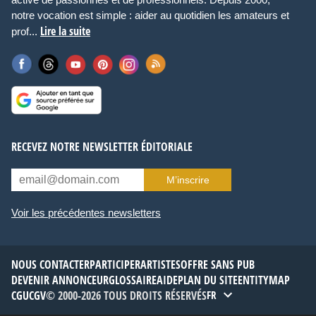
notre vocation est simple : aider au quotidien les amateurs et
Lire la suite
prof...
RECEVEZ NOTRE NEWSLETTER ÉDITORIALE
M’inscrire
Voir les précédentes newsletters
NOUS CONTACTER
PARTICIPER
ARTISTES
OFFRE SANS PUB
DEVENIR ANNONCEUR
GLOSSAIRE
AIDE
PLAN DU SITE
ENTITYMAP
CGU
CGV
© 2000-2026 TOUS DROITS RÉSERVÉS
FR