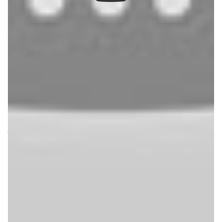
direc­teurs ou encore char­gés des forums et des réseaux
sociaux : les quatorze qui font en sorte que tourne la
grande machine bleue se sont une fois de plus donnés
rendez-vous pour faire de la musique. En 2021, il s’agis­
sait d’une simple compile de leurs oeuvres respec­tives,
en 2022, il était ques­tion de compos et de reprises sur le
thème de Noël, mais voici que pour corser cette années
2023, tous ont non seule­ment dû former des duos mais
aussi répondre à une contrainte spécia­le­ment choi­sie
pour les sortir de leur zone de confort.
Aux musi­cien·­ne·s élec­tro­niques, on a ainsi demandé de
jouer sans machine, aux méta­leux de faire sans distor­
sion, aux rappeurs de faire du métal, aux rockers de faire
du rap, etc.. Bref, un joyeux bazar dont résultent sept sept
titres qui, nous l’es­pé­rons, sauront vous donner un brin
de plai­sir en cette fin d’an­née, sachant que si certain·e·s
ont opté pour une compo origi­nale, si d’autres ont préféré
faire une reprise, tous ont fait cela avec le plai­sir et l’hu­
mi­lité qui convient lorsqu’on veut juste dire avec des
notes à une commu­nauté qu’on la remer­cie pour sa fidé­