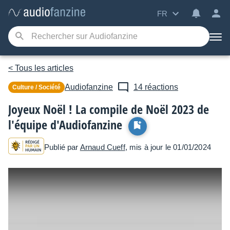
FR
< Tous les articles
Audiofanzine
14 réactions
Culture / Société
Joyeux Noël ! La compile de Noël 2023 de
l'équipe d'Audiofanzine
Publié par
Arnaud Cueff
, mis à jour le 01/01/2024
C
e n'est pas parce qu'on fait un site web qu'on va
s'empêcher de faire de la musique. Vous aviez
aimé la compile de 2021 ? Celle de 2022 ? Alors il se
pourrait que vous aimiez l'édition 2023 ! Du moins, on
l'espère...