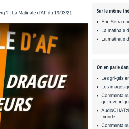
Sur le même th
Éric Serra no
La matinale 
La matinale 
On en parle dan
Les gri-gris e
Les images qu
Commentaires 
qui revendique
AudioCHATzine
monde
Commentaires 