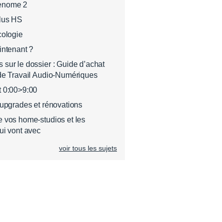
enome 2
plus HS
cologie
intenant ?
sur le dossier : Guide d’achat
de Travail Audio-Numériques
t 0:00>9:00
 upgrades et rénovations
 vos home-studios et les
ui vont avec
voir tous les sujets