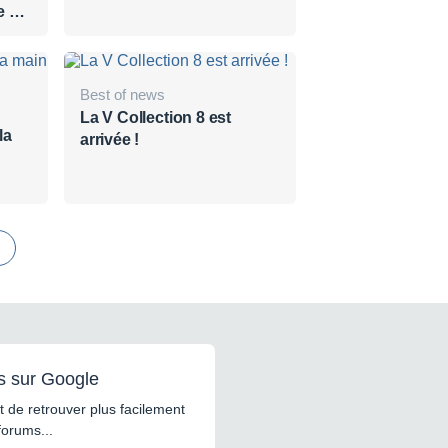
 et
UA
Best of news
La V Collection 8 est
la
arrivée !
s sur Google
 de retrouver plus facilement
forums...