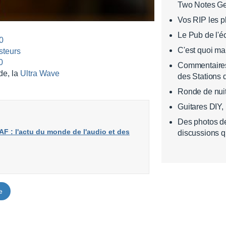
Two Notes G
Vos RIP les 
Le Pub de l'é
0
C'est quoi ma
­teurs
0
Commentaires 
de, la
Ultra Wave
des Stations 
Ronde de nui
Guitares DIY,
Des photos de
AF : l'actu du monde de l'audio et des
discussions q
e