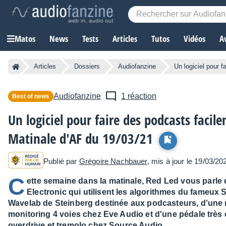
Matos
News
Tests
Articles
Tutos
Vidéos
A
Articles
Dossiers
Audiofanzine
Un logiciel pour 
Audiofanzine
1 réaction
Best of news
Un logiciel pour faire des podcasts facil
Matinale d'AF du 19/03/21
Publié par
Grégoire Nachbauer
, mis à jour le 19/03/20
C
ette semaine dans la matinale, Red Led vous parle
Electronic qui utilisent les algorithmes du fameux 
Wavelab de Steinberg destinée aux podcasteurs, d'une 
monitoring 4 voies chez Eve Audio et d'une pédale très o
overdrive et tremolo chez Source Audio.