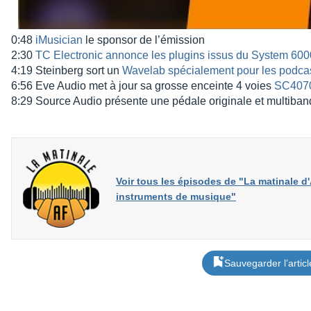
0:48
iMusi­cian
le spon­sor de l’émis­sion
2:30
TC Elec­tro­nic annonce les plugins issus du System 600
4:19 Stein­berg sort un
Wave­lab spécia­le­ment pour les podcas
6:56 Eve Audio met à jour sa grosse enceinte 4 voies
SC407
8:29 Source Audio présente une pédale origi­nale et multi­ban
Voir tous les épisodes de "La matinale d'
instruments de musique"
Sauvegarder l’articl