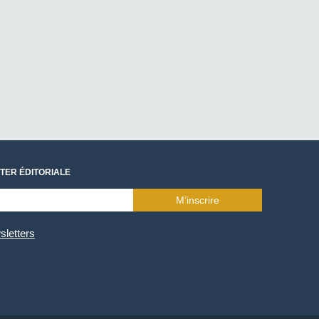
TER ÉDITORIALE
M’inscrire
sletters