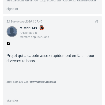
Mes partitions Guitar Pro (620), accord, tab (+2300) sur Ultimate Guitar
signaler
12 Septembre 2010 à 17:40
#3
Mister H-Pi
AFicionado·a
Membre depuis 23 ans
Projet qui a capoté assez rapidement en fait... pour
diverses raisons.
Mon site, Ma Zic :
www.hpisound.com
signaler