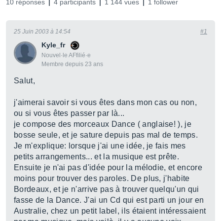
10 réponses
4 participants
1 144 vues
1 follower
25 Juin 2003 à 14:54
#1
Kyle_fr
Nouvel·le AFfilié·e
Membre depuis 23 ans
Salut,
j'aimerai savoir si vous êtes dans mon cas ou non,
ou si vous êtes passer par là...
je compose des morceaux Dance ( anglaise! ), je
bosse seule, et je sature depuis pas mal de temps.
Je m'explique: lorsque j'ai une idée, je fais mes
petits arrangements... et la musique est prête.
Ensuite je n'ai pas d'idée pour la mélodie, et encore
moins pour trouver des paroles. De plus, j'habite
Bordeaux, et je n'arrive pas à trouver quelqu'un qui
fasse de la Dance. J'ai un Cd qui est parti un jour en
Australie, chez un petit label, ils étaient intéressaient