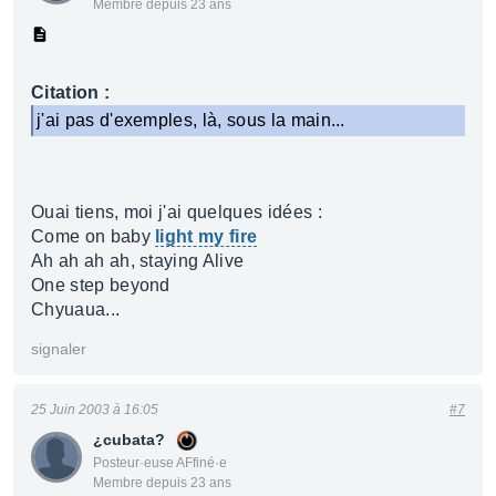
Membre depuis 23 ans
Citation :
j'ai pas d'exemples, là, sous la main...
Ouai tiens, moi j'ai quelques idées :
Come on baby
light my fire
Ah ah ah ah, staying Alive
One step beyond
Chyuaua...
signaler
25 Juin 2003 à 16:05
#7
¿cubata?
Posteur·euse AFfiné·e
Membre depuis 23 ans