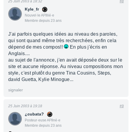
25 Juin 2003 à 18:32
#8
Kyle_fr
Nouvel·le AFfilié·e
Membre depuis 23 ans
J'ai parfois quelques idées au niveau des paroles,
qui sont quand même très recherchées, enfin cela
dépend de mes compos!!
En plus j'écris en
Anglais....
au sujet de l'annonce, j'en avait déposée deux sur le
site et aucune réponse. Au niveau compositions mon
style, c'est plutôt du genre Tina Cousins, Steps,
david Guetta, Kylie Minogue...
signaler
25 Juin 2003 à 19:18
#9
¿cubata?
Posteur·euse AFfiné·e
Membre depuis 23 ans