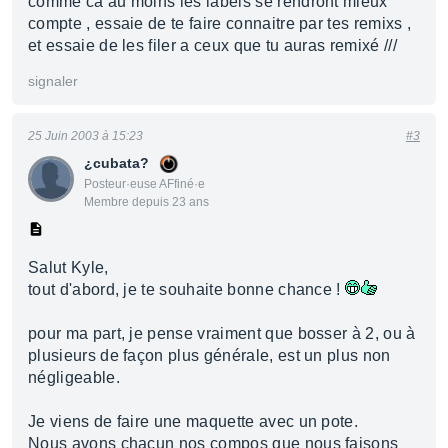
comme ca au moins les labels se rendront mieux
compte , essaie de te faire connaitre par tes remixs ,
et essaie de les filer a ceux que tu auras remixé ///
signaler
25 Juin 2003 à 15:23
#3
¿cubata?
Posteur·euse AFfiné·e
Membre depuis 23 ans
Salut Kyle,
tout d'abord, je te souhaite bonne chance !
pour ma part, je pense vraiment que bosser à 2, ou à
plusieurs de façon plus générale, est un plus non
négligeable.
Je viens de faire une maquette avec un pote.
Nous avons chacun nos compos que nous faisons