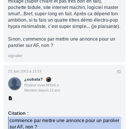
mixage (super chiant et pas très bon en fait),
pochette bidule, site internet machin, logiciel master
smurf...Bref, super long en fait. Après ca dépend ton
ambition, si tu fais un quatre titres démo électro-pop
hypra minimaliste, c'est super simple... (je plaisante).
Sinon, commence par mettre une annonce pour un
parolier sur AF, non ?
signaler
25 Juin 2003 à 15:53
#5
¿cubata?
Posteur·euse AFfiné·e
Membre depuis 23 ans
Citation :
commence par mettre une annonce pour un parolier
sur AF, non ?