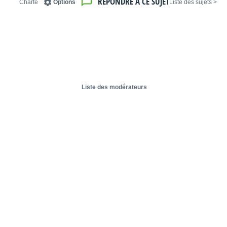
RÉPONDRE À CE SUJET
Charte
Options
< Liste des sujets
Liste des modérateurs