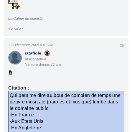
La Cahier du pianiste
signaler
22 Décembre 2005 à 01:24
#4
ratafiole
AFicionado·a
Membre depuis 22 ans
Citation :
Qui peut me dire au bout de combien de temps une
oeuvre musicale (paroles et musique) tombe dans
le domaine public.
-En France
-Aux Etats Unis
-En Angleterre