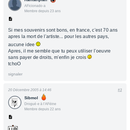
AFicionado·a
Membre depuis 23 ans
Si mes souvenirs sont bons, en france, c'est 70 ans
apres la mort de l'artiste... pour les autres pays,
aucune idee
Apres, il me semble que tu peux utiliser l'oeuvre
sans payer de droits, m'enfin je crois
tchoO
signaler
20 Décembre 2005 à 14:46
#3
Sibmol
Drogué·e à l’AFéine
Membre depuis 22 ans