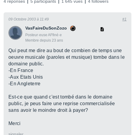
4 réponses
5 participants
1 645 vues
4 followers
09 Octobre 2003 à 11:49
#1
VasFaireDuSonZozo
Posteur·euse AFfiné·e
Membre depuis 23 ans
Qui peut me dire au bout de combien de temps une
oeuvre musicale (paroles et musique) tombe dans le
domaine public.
-En France
-Aux Etats Unis
-En Angleterre
Est-ce que quand c'est tombé dans le domaine
public, je peus faire une reprise commercialisée
sans avoir le moindre droit à payer?
Merci
signaler