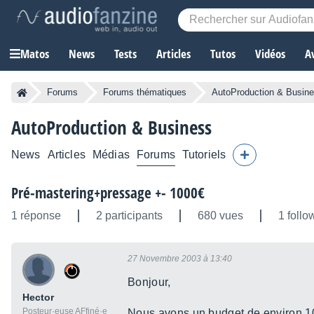
Matos
News
Tests
Articles
Tutos
Vidéos
A
Forums
Forums thématiques
AutoProduction & Busin
AutoProduction & Business
News
Articles
Médias
Forums
Tutoriels
Pré-mastering+pressage +- 1000€
1 réponse
2 participants
680 vues
1 follo
27 Novembre 2003 à 13:40
Bonjour,
Hector
Posteur·euse AFfiné·e
Nous avons un budget de environ 100