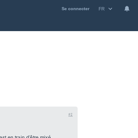
FR
Se connecter
#1
t en train d'être mixé.