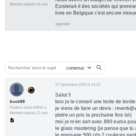
Membre depuis 24 ans
Existerait-il des sociétés qui prenn
livre en Belgique c'est encore mieu
signaler
27 Novembre 2003 à 14:52
Salut !!
buck88
bon je te conseil une boite de borde
Posteur·euse AFfiné·e
je viens de faire un devis : reverb
Membre depuis 22 ans
ptetre un prix la prochaine fois lol)
moi je m'en sort avec 890 euros pour
le glass mastering (je pense que tu 
le pressage 500 cds 2 couleurs pan