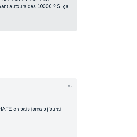
rnant autours des 1000€ ? Si ça
#2
HATE on sais jamais j'aurai