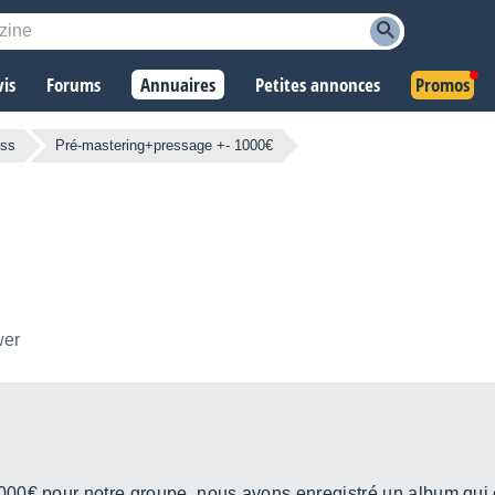
vis
Forums
Annuaires
Petites annonces
Promos
ess
Pré-mastering+pressage +- 1000€
wer
0€ pour notre groupe, nous avons enregistré un album qui es