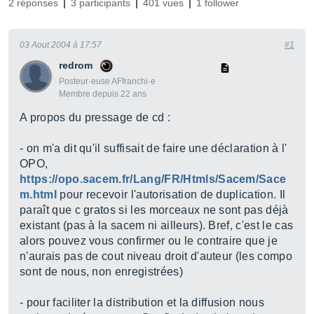
2 réponses
3 participants
401 vues
1 follower
03 Aout 2004 à 17:57
#1
redrom
Posteur·euse AFfranchi·e
Membre depuis 22 ans
A propos du pressage de cd :
- on m'a dit qu'il suffisait de faire une déclaration à l'
OPO,
https://opo.sacem.fr/Lang/FR/Htmls/Sacem/Sace
m.html
pour recevoir l'autorisation de duplication. Il
paraît que c gratos si les morceaux ne sont pas déjà
existant (pas à la sacem ni ailleurs). Bref, c'est le cas
alors pouvez vous confirmer ou le contraire que je
n'aurais pas de cout niveau droit d'auteur (les compo
sont de nous, non enregistrées)
- pour faciliter la distribution et la diffusion nous